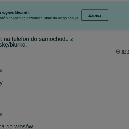
to wyszukiwanie
Zapisz
ać o nowych ogłoszeniach, które do niego pasują.
na telefon do samochodu z
kę/biurko.
87,
26
sy
26
ca do włosów