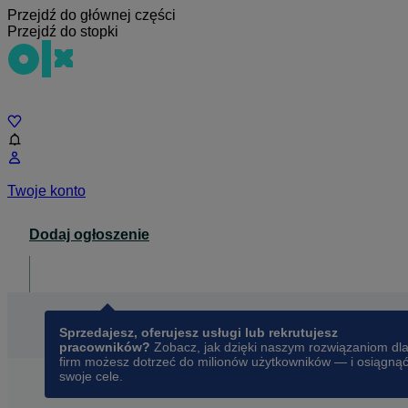
Przejdź do głównej części
Przejdź do stopki
Czat
Twoje konto
Dodaj ogłoszenie
Dla biznesu
opens in a new tab
Sprzedajesz, oferujesz usługi lub rekrutujesz
pracowników?
Zobacz, jak dzięki naszym rozwiązaniom dl
firm możesz dotrzeć do milionów użytkowników — i osiągną
swoje cele.