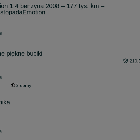
tion 1.4 benzyna 2008 – 177 tys. km –
listopadaEmotion
26
e piękne buciki
210,
26
Srebrny
nika
26