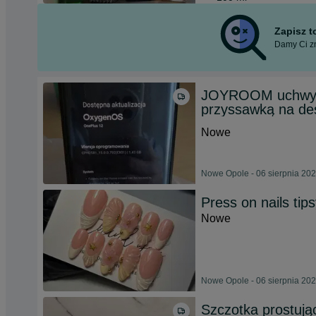
Zapisz 
Damy Ci zn
JOYROOM uchwyt 
przyssawką na des
Nowe
Nowe Opole - 06 sierpnia 20
Press on nails tip
Nowe
Nowe Opole - 06 sierpnia 20
Szczotka prostują