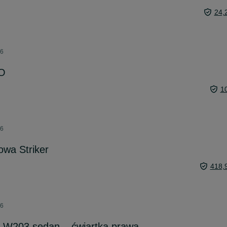
24,
26
LO
1
26
owa Striker
418,
26
 W203 sedan – ćwiartka prawa