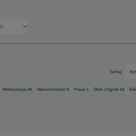
Sortuj:
Wyb
Motoryzacja
26
Nieruchomości
5
Praca
1
Dom i Ogród
16
Ele