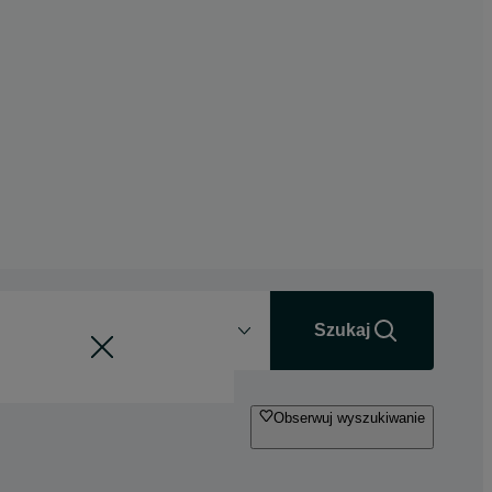
Odległość
+0 km
Szukaj
Obserwuj wyszukiwanie