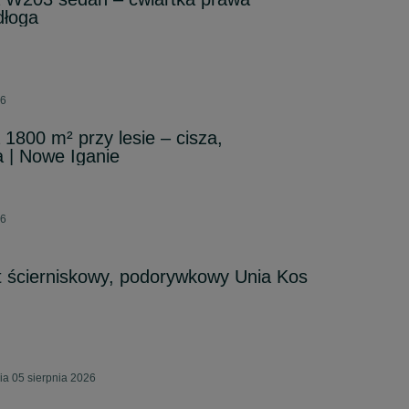
dłoga
26
1800 m² przy lesie – cisza,
 | Nowe Iganie
26
 ścierniskowy, podorywkowy Unia Kos
a 05 sierpnia 2026