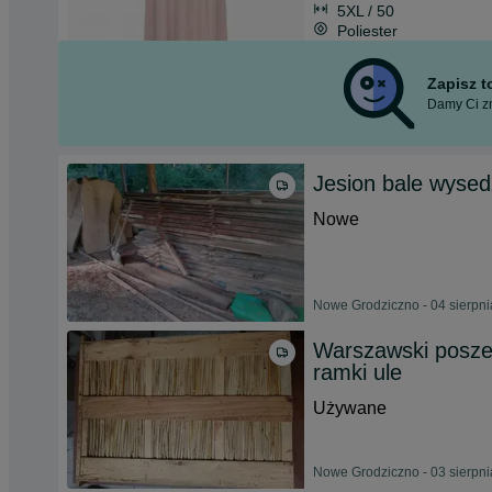
5XL / 50
Poliester
Zapisz 
Damy Ci zn
Jesion bale wyse
Nowe
Nowe Grodziczno - 04 sierpn
Warszawski poszer
ramki ule
Używane
Nowe Grodziczno - 03 sierpn