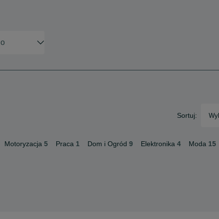
Sortuj:
Wyb
Motoryzacja
5
Praca
1
Dom i Ogród
9
Elektronika
4
Moda
15