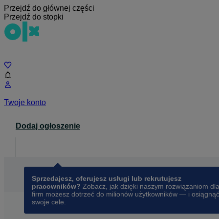
Przejdź do głównej części
Przejdź do stopki
Czat
Twoje konto
Dodaj ogłoszenie
Dla biznesu
opens in a new tab
Sprzedajesz, oferujesz usługi lub rekrutujesz
pracowników?
Zobacz, jak dzięki naszym rozwiązaniom dl
firm możesz dotrzeć do milionów użytkowników — i osiągną
swoje cele.