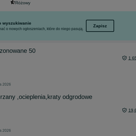
Różowy
to wyszukiwanie
Zapisz
ać o nowych ogłoszeniach, które do niego pasują.
dzonowane 50
1 6
ia 2026
zany ,ocieplenia,kraty odgrodowe
19,
ia 2026