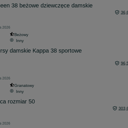
een 38 beżowe dziewczęce damskie
36,
ia 2026
Beżowy
Inny
rsy damskie Kappa 38 sportowe
96,
ia 2026
Granatowy
Inny
ca rozmiar 50
303,
ia 2026