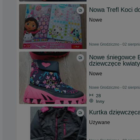
Nowa Trefl Koci d
Nowe
Nowe Grodziczno - 02 sierpn
Nowe śniegowce B
dziewczęce kwiaty
Nowe
Nowe Grodziczno - 02 sierpn
28
Inny
Kurtka dzięwczęc
Używane