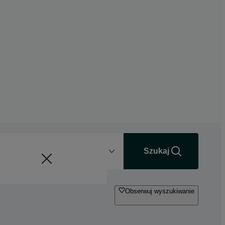
Odległość
+0 km
Szukaj
Obserwuj wyszukiwanie