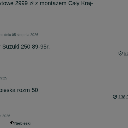
towe 2999 zł z montażem Cały Kraj-
o dnia 05 sierpnia 2026
 Suzuki 250 89-95r.
5
09:25
bieska rozm 50
138,
ia 2026
Niebieski