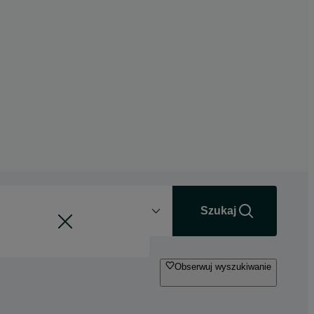
Odległość
+0 km
Szukaj
Obserwuj wyszukiwanie