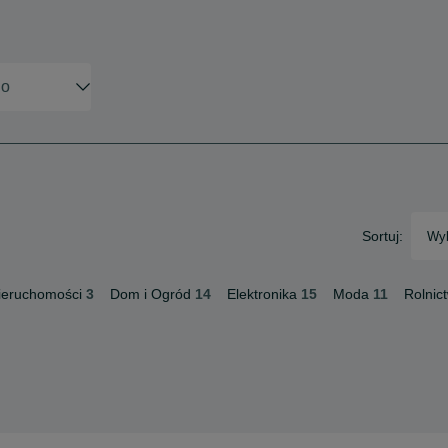
Sortuj:
Wyb
ieruchomości
3
Dom i Ogród
14
Elektronika
15
Moda
11
Rolnic