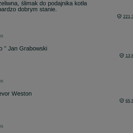
eliwna, ślimak do podajnika kotła
bardzo dobrym stanie.
221,
26
o " Jan Grabowski
13,
26
revor Weston
65,
26