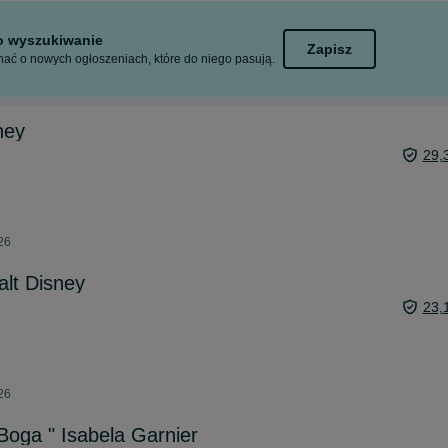
to wyszukiwanie
Zapisz
ać o nowych ogłoszeniach, które do niego pasują.
ney
29,
26
alt Disney
23,
26
oga " Isabela Garnier