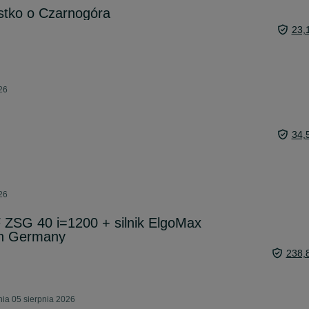
tko o Czarnogóra
23,
26
34,
26
 ZSG 40 i=1200 + silnik ElgoMax
in Germany
238,
ia 05 sierpnia 2026