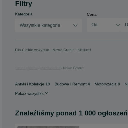
Filtry
Kategoria
Cena
Wszystkie kategorie
Dla Ciebie wszystko - Nowe Grabie i okolice!
Strona główna
Mazowieckie
Nowe Grabie
Antyki i Kolekcje
19
Budowa i Remont
4
Motoryzacja
8
N
Pokaż wszystkie
Znaleźliśmy
ponad
1 000 ogłoszeń