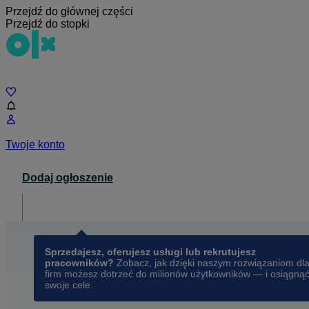
Przejdź do głównej części
Przejdź do stopki
Czat
Twoje konto
Dodaj ogłoszenie
Dla biznesu
opens in a new tab
Sprzedajesz, oferujesz usługi lub rekrutujesz
pracowników?
Zobacz, jak dzięki naszym rozwiązaniom dl
firm możesz dotrzeć do milionów użytkowników — i osiągną
swoje cele.