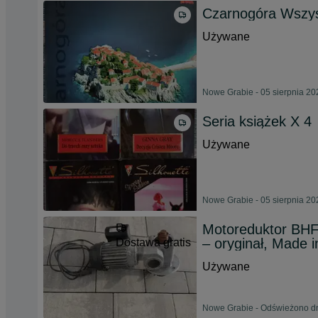
Czarnogóra Wszys
Używane
Nowe Grabie - 05 sierpnia 20
Seria książek X 4
Używane
Nowe Grabie - 05 sierpnia 20
Motoreduktor BHF
– oryginał, Made 
Dostawa gratis
Używane
Nowe Grabie - Odświeżono dn