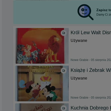
Zapisz 
Damy Ci zn
Król Lew Walt Dis
Używane
Nowe Grabie - 05 sierpnia 20
Książę i Żebrak W
Używane
Nowe Grabie - 05 sierpnia 20
Kuchnia Dobrego B