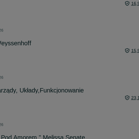
16,
26
Weyssenhoff
15,
26
arządy, Układy,Funkcjonowanie
23,
26
 Pod Amorem " Melissa Senate