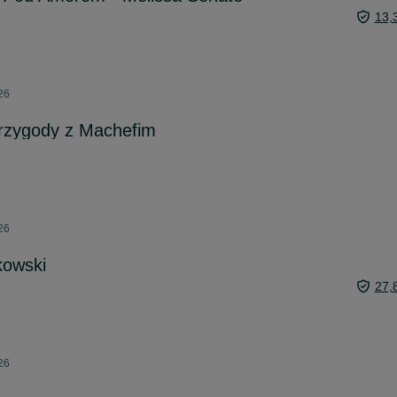
13,
26
rzygody z Machefim
26
lkowski
27,
26