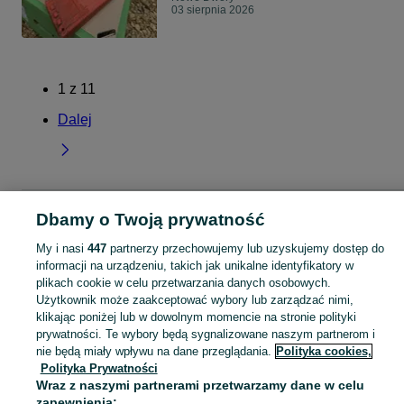
03 sierpnia 2026
1
z
11
Dalej
Strona główna
Małopolskie
Nowe Dwory
Dbamy o Twoją prywatność
My i nasi
447
partnerzy przechowujemy lub uzyskujemy dostęp do
KATEGORIA
informacji na urządzeniu, takich jak unikalne identyfikatory w
plikach cookie w celu przetwarzania danych osobowych.
Użytkownik może zaakceptować wybory lub zarządzać nimi,
Skorzystaj z największego serwisu ogłoszeniowego - Nowe Dwory i okolice! Kupuj to, czego pragniesz i sprzedawaj to, czego już nie potrzebujesz!
Zobacz Więc
klikając poniżej lub w dowolnym momencie na stronie polityki
prywatności. Te wybory będą sygnalizowane naszym partnerom i
Mapa kategorii
nie będą miały wpływu na dane przeglądania.
Polityka cookies,
Polityka Prywatności
Mapa miejscowości
Wraz z naszymi partnerami przetwarzamy dane w celu
Mapa ministron
zapewnienia: