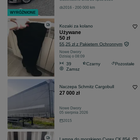
2016 - 200 000 km
WYRÓŻNIONE
Kozaki za kolano
Używane
50 zł
55,25 zł z Pakietem Ochronnym
Nowe Dwory
Dzisiaj o 08:09
39
Czarny
Pozostałe
Zamsz
Naczepa Schmitz Cargobull
27 000 zł
Nowe Dwory
05 sierpnia 2026
2015
Lampa do morskiego Cyrex CK 854