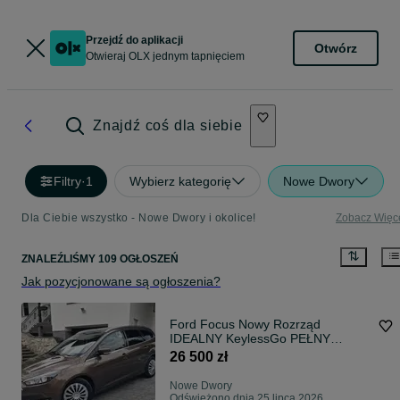
Przejdź do aplikacji
Otwórz
Otwieraj OLX jednym tapnięciem
Znajdź coś dla siebie
Filtry
·
1
Wybierz kategorię
Nowe Dwory
Dla Ciebie wszystko - Nowe Dwory i okolice!
Zobacz Więc
ZNALEŹLIŚMY 109 OGŁOSZEŃ
Jak pozycjonowane są ogłoszenia?
Ford Focus Nowy Rozrząd
IDEALNY KeylessGo PEŁNY
SERWIS ASO Podg.Fotele
26 500 zł
Nowe Dwory
Odświeżono dnia 25 lipca 2026