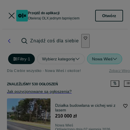
Przejdź do aplikacji
Otwórz
Otwieraj OLX jednym tapnięciem
Znajdź coś dla siebie
Filtry
·
1
Wybierz kategorię
Nowa Wieś
Dla Ciebie wszystko - Nowa Wieś i okolice!
Zobacz Więc
ZNALEŹLIŚMY 530 OGŁOSZEŃ
Jak pozycjonowane są ogłoszenia?
Działka budowlana w cichej wsi z
lasem
210 000 zł
Nowa Wieś
Odświeżono dnia 07 sierpnia 2026