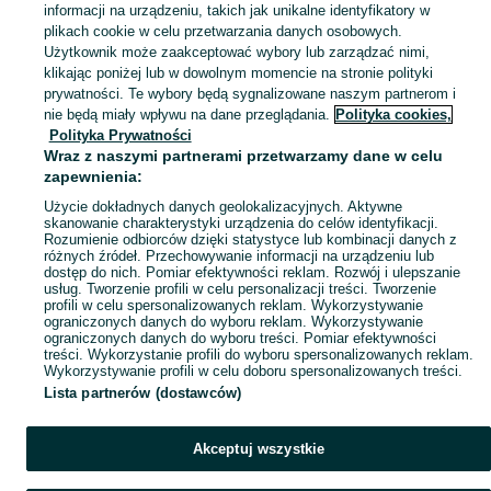
informacji na urządzeniu, takich jak unikalne identyfikatory w
KATEGORIA
plikach cookie w celu przetwarzania danych osobowych.
Użytkownik może zaakceptować wybory lub zarządzać nimi,
klikając poniżej lub w dowolnym momencie na stronie polityki
Skorzystaj z największego serwisu ogłoszeniowego - Nowa Wieś i okolice! Kupuj to, czego pragniesz i sprzedawaj to, czego już nie potrzebujesz!
Zobacz Więc
prywatności. Te wybory będą sygnalizowane naszym partnerom i
nie będą miały wpływu na dane przeglądania.
Polityka cookies,
Mapa kategorii
Polityka Prywatności
Mapa miejscowości
Wraz z naszymi partnerami przetwarzamy dane w celu
zapewnienia:
Mapa ministron
Użycie dokładnych danych geolokalizacyjnych. Aktywne
Popularne wyszukiwania
skanowanie charakterystyki urządzenia do celów identyfikacji.
Rozumienie odbiorców dzięki statystyce lub kombinacji danych z
różnych źródeł. Przechowywanie informacji na urządzeniu lub
dostęp do nich. Pomiar efektywności reklam. Rozwój i ulepszanie
usług. Tworzenie profili w celu personalizacji treści. Tworzenie
profili w celu spersonalizowanych reklam. Wykorzystywanie
ograniczonych danych do wyboru reklam. Wykorzystywanie
ograniczonych danych do wyboru treści. Pomiar efektywności
treści. Wykorzystanie profili do wyboru spersonalizowanych reklam.
Wykorzystywanie profili w celu doboru spersonalizowanych treści.
Lista partnerów (dostawców)
Akceptuj wszystkie