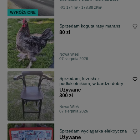
1 174 m² - 178.88 zł/m²
WYRÓŻNIONE
Sprzedam koguta rasy marans
80 zł
Nowa Wieś
07 sierpnia 2026
Sprzedam, krzesła z
podłokietnikiem, w bardzo dobrym
stanie
Używane
300 zł
Nowa Wieś
07 sierpnia 2026
Sprzedam wyciągarka elektryczna
Używane