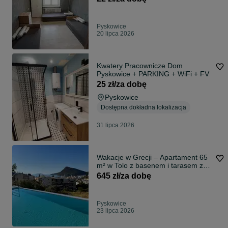
Pyskowice
20 lipca 2026
Kwatery Pracownicze Dom
Pyskowice + PARKING + WiFi + FV
25 zł/za dobę
Pyskowice
Dostępna dokładna lokalizacja
31 lipca 2026
Wakacje w Grecji – Apartament 65
m² w Tolo z basenem i tarasem z
widokiem na morze
645 zł/za dobę
Pyskowice
23 lipca 2026