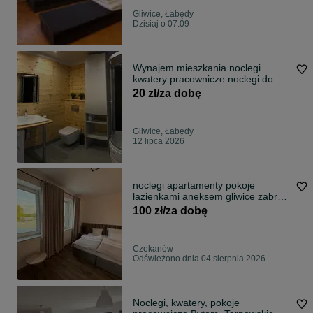
Gliwice, Łabędy
Dzisiaj o 07:09
Wynajem mieszkania noclegi
kwatery pracownicze noclegi dom
kwatera
20 zł/za dobę
Gliwice, Łabędy
12 lipca 2026
noclegi apartamenty pokoje
łazienkami aneksem gliwice zabrze
zjazd A1
100 zł/za dobę
Czekanów
Odświeżono dnia 04 sierpnia 2026
Noclegi, kwatery, pokoje