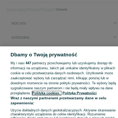
Strona główna
Noclegi
Śląskie
Zawada
NOCLEGI
KATEGORIA
Zasłużony urlop spędzaj na przyjemnościach! Znajdź idealne miejsce na wypoczynek w kategorii Noclegi na OLX - Zawada i okolice!
Zobacz Więc
Dbamy o Twoją prywatność
Mapa kategorii
My i nasi
447
partnerzy przechowujemy lub uzyskujemy dostęp do
informacji na urządzeniu, takich jak unikalne identyfikatory w plikach
Mapa miejscowości
cookie w celu przetwarzania danych osobowych. Użytkownik może
Mapa ministron
zaakceptować wybory lub zarządzać nimi, klikając poniżej lub w
dowolnym momencie na stronie polityki prywatności. Te wybory będą
Popularne wyszukiwania
sygnalizowane naszym partnerom i nie będą miały wpływu na dane
przeglądania.
Polityka cookies,
Polityka Prywatności
Wraz z naszymi partnerami przetwarzamy dane w celu
zapewnienia:
Użycie dokładnych danych geolokalizacyjnych. Aktywne skanowanie
charakterystyki urządzenia do celów identyfikacji. Rozumienie