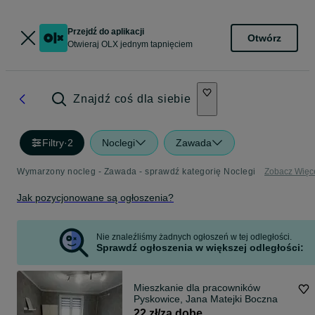
Przejdź do aplikacji
Otwórz
Otwieraj OLX jednym tapnięciem
Znajdź coś dla siebie
Filtry
·
2
Noclegi
Zawada
Wymarzony nocleg - Zawada - sprawdź kategorię Noclegi
Zobacz Więc
Jak pozycjonowane są ogłoszenia?
Nie znaleźliśmy żadnych ogłoszeń w tej odległości.
Sprawdź ogłoszenia w większej odległości:
Mieszkanie dla pracowników
Pyskowice, Jana Matejki Boczna
22 zł/za dobę