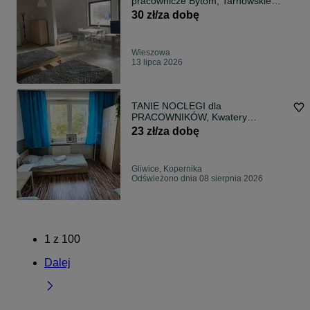
pracownicze Bytom, Tarnowskie
Góry
30 zł/za dobę
Wieszowa
13 lipca 2026
TANIE NOCLEGI dla
PRACOWNIKÓW, Kwatery
Pracownicze, WYNAJMĘ
23 zł/za dobę
mieszkanie, Firmy Agencje Pracy,
GLIWICE
Gliwice, Kopernika
Odświeżono dnia 08 sierpnia 2026
1
z
100
Dalej