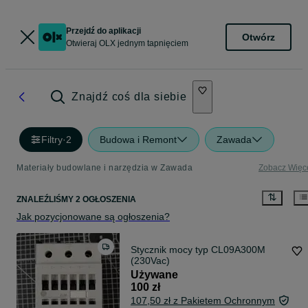
Przejdź do aplikacji
Otwórz
Otwieraj OLX jednym tapnięciem
Znajdź coś dla siebie
Filtry
·
2
Budowa i Remont
Zawada
Materiały budowlane i narzędzia w Zawada
Zobacz Więc
ZNALEŹLIŚMY 2 OGŁOSZENIA
Jak pozycjonowane są ogłoszenia?
Stycznik mocy typ CL09A300M
(230Vac)
Używane
100 zł
107,50 zł z Pakietem Ochronnym