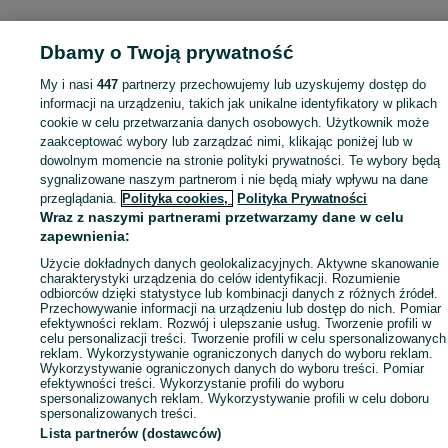
Dbamy o Twoją prywatność
KATEGORIA
My i nasi
447
partnerzy przechowujemy lub uzyskujemy dostęp do
Zobacz Więc
Aktualne oferty z kategorii Budowa i Remont w Zawada blisko Ciebie ➤ Kupuj nowe lub używane w dobrej cenie, przeglądaj lokalne ogłoszenia ☝ Szybkie kupno i sprzedaż na OLX.pl
informacji na urządzeniu, takich jak unikalne identyfikatory w plikach
cookie w celu przetwarzania danych osobowych. Użytkownik może
zaakceptować wybory lub zarządzać nimi, klikając poniżej lub w
Mapa kategorii
dowolnym momencie na stronie polityki prywatności. Te wybory będą
Mapa miejscowości
sygnalizowane naszym partnerom i nie będą miały wpływu na dane
przeglądania.
Polityka cookies,
Polityka Prywatności
Mapa ministron
Wraz z naszymi partnerami przetwarzamy dane w celu
Popularne wyszukiwania
zapewnienia:
Użycie dokładnych danych geolokalizacyjnych. Aktywne skanowanie
charakterystyki urządzenia do celów identyfikacji. Rozumienie
odbiorców dzięki statystyce lub kombinacji danych z różnych źródeł.
Przechowywanie informacji na urządzeniu lub dostęp do nich. Pomiar
efektywności reklam. Rozwój i ulepszanie usług. Tworzenie profili w
celu personalizacji treści. Tworzenie profili w celu spersonalizowanych
reklam. Wykorzystywanie ograniczonych danych do wyboru reklam.
Wykorzystywanie ograniczonych danych do wyboru treści. Pomiar
efektywności treści. Wykorzystanie profili do wyboru
spersonalizowanych reklam. Wykorzystywanie profili w celu doboru
spersonalizowanych treści.
Lista partnerów (dostawców)