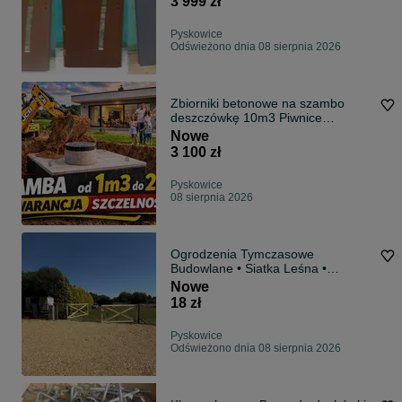
3 999 zł
Winchester Ciemny Dąb Złoty Dąb
Antracyt
Pyskowice
Odświeżono dnia 08 sierpnia 2026
Zbiorniki betonowe na szambo
deszczówkę 10m3 Piwnice
betonowe kanały
Nowe
3 100 zł
Pyskowice
08 sierpnia 2026
Ogrodzenia Tymczasowe
Budowlane • Siatka Leśna •
SŁUPKI METALOWE lub
Nowe
Drewniane • SZYBKIE TERMINY
18 zł
48h • Śląsk
Pyskowice
Odświeżono dnia 08 sierpnia 2026