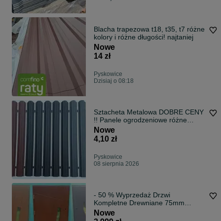
Blacha trapezowa t18, t35, t7 różne
kolory i różne długości! najtaniej
Nowe
14 zł
Pyskowice
Dzisiaj o 08:18
Sztacheta Metalowa DOBRE CENY
!! Panele ogrodzeniowe różne
wymiary
Nowe
4,10 zł
Pyskowice
08 sierpnia 2026
- 50 % Wyprzedaż Drzwi
Kompletne Drewniane 75mm
Zewnętrzne 100/101/102 x
Nowe
207/208/209/210 Orzech