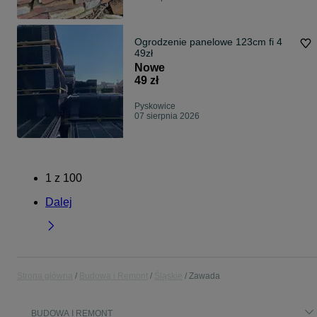
Ogrodzenie panelowe 123cm fi 4
49zł
Nowe
49 zł
Pyskowice
07 sierpnia 2026
1
z
100
Dalej
Strona główna
Budowa i Remont
Śląskie
Zawada
BUDOWA I REMONT