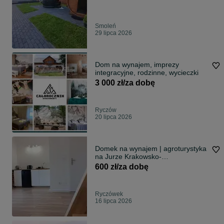
Smoleń
29 lipca 2026
Dom na wynajem, imprezy
integracyjne, rodzinne, wycieczki
3 000 zł/za dobę
Ryczów
20 lipca 2026
Domek na wynajem | agroturystyka
na Jurze Krakowsko-
Częstochowskiej – Ryczówek |
600 zł/za dobę
Blisko Pustyni Błędowskiej |
Ryczówek
16 lipca 2026