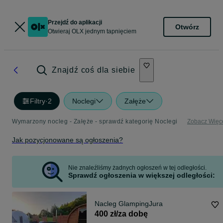
Przejdź do aplikacji
Otwórz
Otwieraj OLX jednym tapnięciem
Znajdź coś dla siebie
Filtry
·
2
Noclegi
Załęże
Wymarzony nocleg - Załęże - sprawdź kategorię Noclegi
Zobacz Więc
Jak pozycjonowane są ogłoszenia?
Nie znaleźliśmy żadnych ogłoszeń w tej odległości.
Sprawdź ogłoszenia w większej odległości:
Nacleg GlampingJura
400 zł/za dobę