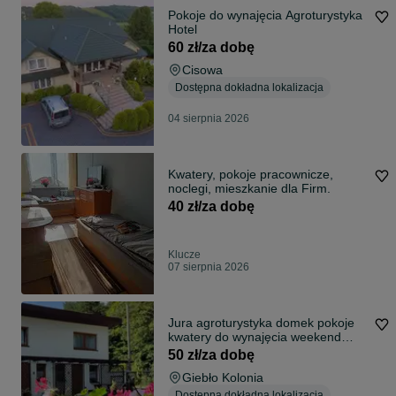
Pokoje do wynajęcia Agroturystyka
Hotel
60 zł/za dobę
Cisowa
Dostępna dokładna lokalizacja
04 sierpnia 2026
Kwatery, pokoje pracownicze,
noclegi, mieszkanie dla Firm.
40 zł/za dobę
Klucze
07 sierpnia 2026
Jura agroturystyka domek pokoje
kwatery do wynajęcia weekend
wakacje
50 zł/za dobę
Giebło Kolonia
Dostępna dokładna lokalizacja