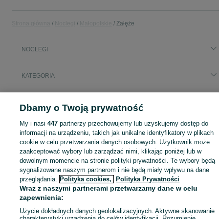
Strona główna
Noclegi
Małopolskie
Załęże
NOCLEGI
KATEGORIA
Zasłużony urlop spędzaj na przyjemnościach! Znajdź idealne miejsce na wypoczynek w kategorii Noclegi na OLX - Załęże i okolice!
Zobacz Więc
Dbamy o Twoją prywatność
Mapa kategorii
My i nasi
447
partnerzy przechowujemy lub uzyskujemy dostęp do
informacji na urządzeniu, takich jak unikalne identyfikatory w plikach
Mapa miejscowości
cookie w celu przetwarzania danych osobowych. Użytkownik może
Mapa ministron
zaakceptować wybory lub zarządzać nimi, klikając poniżej lub w
Popularne wyszukiwania
dowolnym momencie na stronie polityki prywatności. Te wybory będą
sygnalizowane naszym partnerom i nie będą miały wpływu na dane
przeglądania.
Polityka cookies,
Polityka Prywatności
Wraz z naszymi partnerami przetwarzamy dane w celu
zapewnienia:
Użycie dokładnych danych geolokalizacyjnych. Aktywne skanowanie
charakterystyki urządzenia do celów identyfikacji. Rozumienie