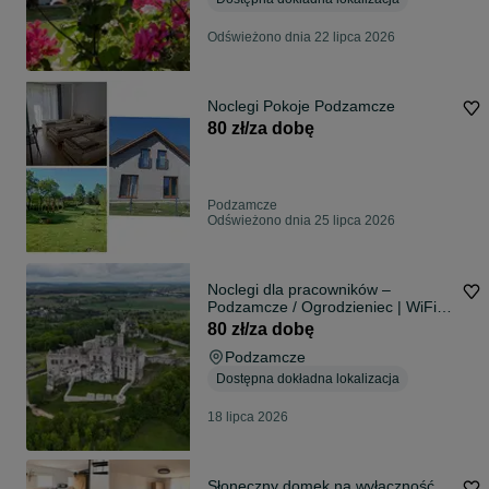
Odświeżono dnia 22 lipca 2026
Noclegi Pokoje Podzamcze
80 zł/za dobę
Podzamcze
Odświeżono dnia 25 lipca 2026
Noclegi dla pracowników –
Podzamcze / Ogrodzieniec | WiFi,
parking, kuchnia | 80 zł/os
80 zł/za dobę
Podzamcze
Dostępna dokładna lokalizacja
18 lipca 2026
Słoneczny domek na wyłączność