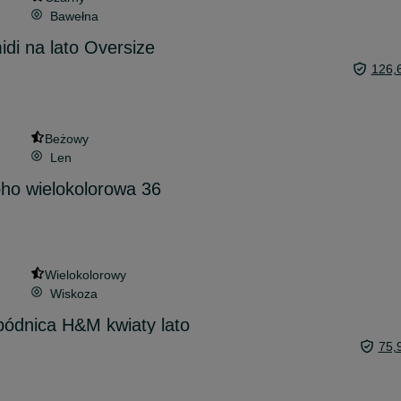
Bawełna
idi na lato Oversize
126,
Beżowy
Len
ho wielokolorowa 36
Wielokolorowy
Wiskoza
pódnica H&M kwiaty lato
75,