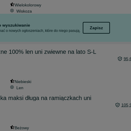
Wielokolorowy
Wiskoza
to wyszukiwanie
Zapisz
ać o nowych ogłoszeniach, które do niego pasują.
źne 100% len uni zwiewne na lato S-L
95,
Niebieski
Len
ka maksi długa na ramiączkach uni
105,
Beżowy