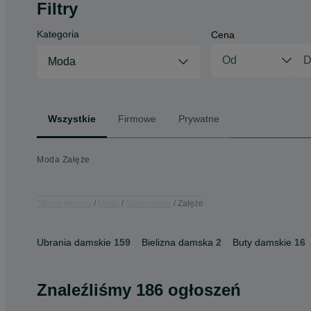
Filtry
Kategoria
Cena
Moda
Wszystkie
Firmowe
Prywatne
Moda Załęże
Strona główna
Moda
Małopolskie
Załęże
Ubrania damskie
159
Bielizna damska
2
Buty damskie
16
Znaleźliśmy 186 ogłoszeń