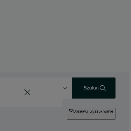
Odległość
+0 km
Szukaj
Obserwuj wyszukiwanie