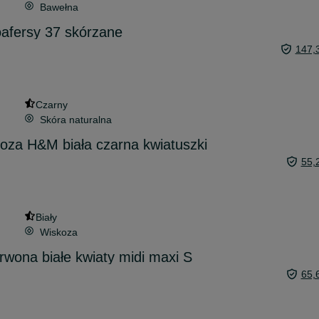
Bawełna
afersy 37 skórzane
147,
Czarny
Skóra naturalna
koza H&M biała czarna kwiatuszki
55,
Biały
Wiskoza
rwona białe kwiaty midi maxi S
65,