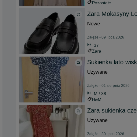
Pozostałe
Zara Mokasyny Lo
Nowe
Załęże - 09 lipca 2026
37
Zara
Sukienka lato wis
Używane
Załęże - 01 sierpnia 2026
M / 38
H&M
Zara sukienka cze
Używane
Załęże - 30 lipca 2026