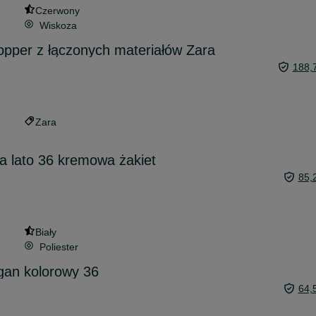
Czerwony
Wiskoza
opper z łączonych materiałów Zara
188,
Zara
 lato 36 kremowa żakiet
85,
Biały
Poliester
gan kolorowy 36
64,