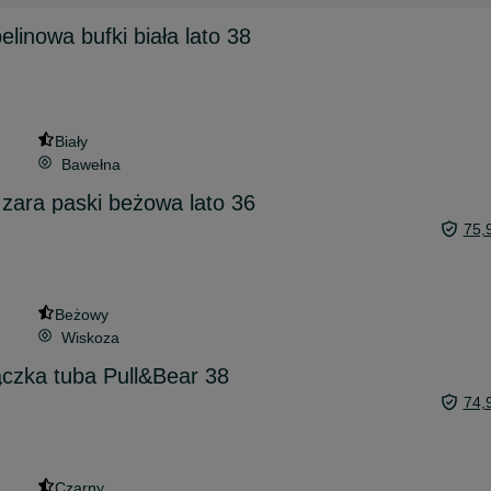
linowa bufki biała lato 38
Biały
Bawełna
 zara paski beżowa lato 36
75,
Beżowy
Wiskoza
czka tuba Pull&Bear 38
74,
Czarny