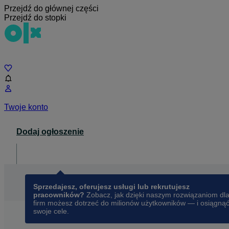
Przejdź do głównej części
Przejdź do stopki
Czat
Twoje konto
Dodaj ogłoszenie
Dla biznesu
opens in a new tab
Sprzedajesz, oferujesz usługi lub rekrutujesz
pracowników?
Zobacz, jak dzięki naszym rozwiązaniom dl
firm możesz dotrzeć do milionów użytkowników — i osiągną
swoje cele.