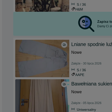
S / 36
H&M
Zapisz 
Damy Ci zn
Lniane spodnie lu
Nowe
Załęże - 30 lipca 2026
S / 36
AAPE
Bawełniana sukien
Nowe
Załęże - 05 lipca 2026
Uniwersalny