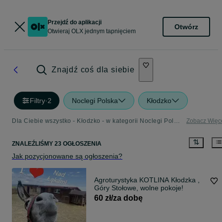
Przejdź do aplikacji
Otwórz
Otwieraj OLX jednym tapnięciem
Znajdź coś dla siebie
Filtry
·
2
Noclegi Polska
Kłodzko
Dla Ciebie wszystko - Kłodzko - w kategorii Noclegi Polska
Zobacz Więc
ZNALEŹLIŚMY 23 OGŁOSZENIA
Jak pozycjonowane są ogłoszenia?
Agroturystyka KOTLINA Kłodzka ,
Góry Stołowe, wolne pokoje!
60 zł/za dobę