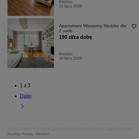
Kłodzko
16 lipca 2026
Apartament Wiosenny Kłodzko dla
2 osób
190 zł/za dobę
Kłodzko
10 lipca 2026
1
z
3
Dalej
Strona główna
Noclegi
Noclegi Polska
Noclegi Polska - Dolnośląskie
Noclegi Polska - Kłodzko