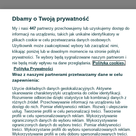
KATEGORIA
Dbamy o Twoją prywatność
Popularne wyszukiwania
My i nasi
447
partnerzy przechowujemy lub uzyskujemy dostęp do
domek z jacuzzi
domek z balią
informacji na urządzeniu, takich jak unikalne identyfikatory w
plikach cookie w celu przetwarzania danych osobowych.
Użytkownik może zaakceptować wybory lub zarządzać nimi,
Skorzystaj z największego serwisu ogłoszeniowego - Kłodzko i okolice! - kupuj lub sprzedawaj jeszcze wygodniej w kategorii Noclegi Polska!
Zobacz Więc
klikając poniżej lub w dowolnym momencie na stronie polityki
prywatności. Te wybory będą sygnalizowane naszym partnerom i
nie będą miały wpływu na dane przeglądania.
Polityka cookies,
Mapa kategorii
Polityka Prywatności
Mapa miejscowości
Wraz z naszymi partnerami przetwarzamy dane w celu
zapewnienia:
Mapa ministron
Popularne wyszukiwania
Użycie dokładnych danych geolokalizacyjnych. Aktywne
skanowanie charakterystyki urządzenia do celów identyfikacji.
Rozumienie odbiorców dzięki statystyce lub kombinacji danych z
różnych źródeł. Przechowywanie informacji na urządzeniu lub
dostęp do nich. Pomiar efektywności reklam. Rozwój i ulepszanie
usług. Tworzenie profili w celu personalizacji treści. Tworzenie
profili w celu spersonalizowanych reklam. Wykorzystywanie
ograniczonych danych do wyboru reklam. Wykorzystywanie
ograniczonych danych do wyboru treści. Pomiar efektywności
treści. Wykorzystanie profili do wyboru spersonalizowanych reklam.
Wykorzystywanie profili w celu doboru spersonalizowanych treści.