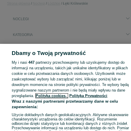
Strona główna
Noclegi
Łódzkie
Łęki Królewskie
NOCLEGI
KATEGORIA
Zasłużony urlop spędzaj na przyjemnościach! Znajdź idealne miejsce na wypoczynek w kategorii Noclegi na OLX - Łęki Królewskie i okolice!
Zobacz Więc
Dbamy o Twoją prywatność
My i nasi
447
partnerzy przechowujemy lub uzyskujemy dostęp do
Mapa kategorii
informacji na urządzeniu, takich jak unikalne identyfikatory w plikach
Mapa miejscowości
cookie w celu przetwarzania danych osobowych. Użytkownik może
Mapa ministron
zaakceptować wybory lub zarządzać nimi, klikając poniżej lub w
dowolnym momencie na stronie polityki prywatności. Te wybory będą
Popularne wyszukiwania
sygnalizowane naszym partnerom i nie będą miały wpływu na dane
przeglądania.
Polityka cookies,
Polityka Prywatności
Wraz z naszymi partnerami przetwarzamy dane w celu
zapewnienia:
Użycie dokładnych danych geolokalizacyjnych. Aktywne skanowanie
charakterystyki urządzenia do celów identyfikacji. Rozumienie
odbiorców dzięki statystyce lub kombinacji danych z różnych źródeł.
Przechowywanie informacji na urządzeniu lub dostęp do nich. Pomiar