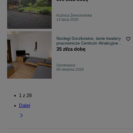
Kuźnica Żerechowska
14 lipca 2026
Noclegi Gorzkowice, tanie kwatery
pracownicze Centrum Atrakcyjne
ceny
35 zł/za dobę
Gorzkowice
06 sierpnia 2026
1
z
28
Dalej