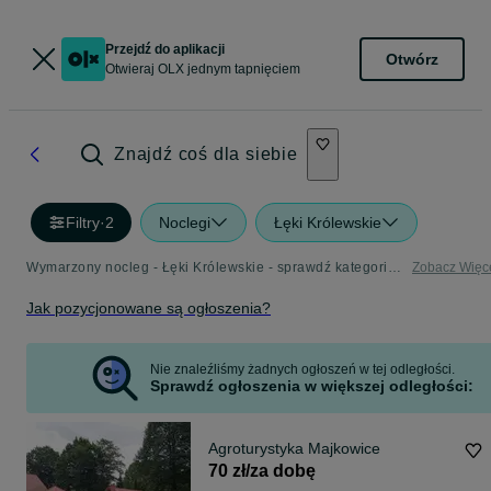
Przejdź do aplikacji
Otwórz
Otwieraj OLX jednym tapnięciem
Znajdź coś dla siebie
Filtry
·
2
Noclegi
Łęki Królewskie
Wymarzony nocleg - Łęki Królewskie - sprawdź kategorię Noclegi
Zobacz Więc
Jak pozycjonowane są ogłoszenia?
Nie znaleźliśmy żadnych ogłoszeń w tej odległości.
Sprawdź ogłoszenia w większej odległości:
Agroturystyka Majkowice
70 zł/za dobę