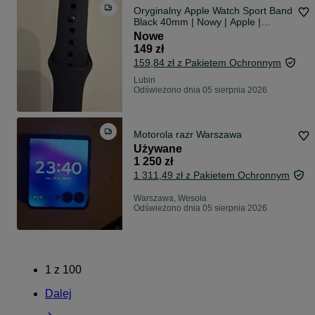
Oryginalny Apple Watch Sport Band
Black 40mm | Nowy | Apple |
Faktura
Nowe
149 zł
159,84 zł z Pakietem Ochronnym
Lubin
Odświeżono dnia 05 sierpnia 2026
Motorola razr Warszawa
Używane
1 250 zł
1 311,49 zł z Pakietem Ochronnym
Warszawa, Wesoła
Odświeżono dnia 05 sierpnia 2026
1
z
100
Dalej