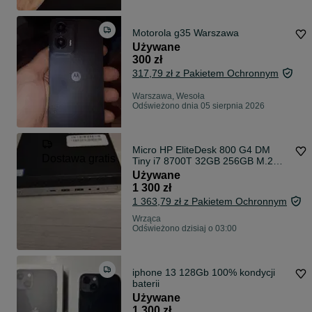
Motorola g35 Warszawa
Używane
300 zł
317,79 zł z Pakietem Ochronnym
Warszawa, Wesoła
Odświeżono dnia 05 sierpnia 2026
Micro HP EliteDesk 800 G4 DM
Dostawa gratis
Tiny i7 8700T 32GB 256GB M.2
NVMe Win11
Używane
1 300 zł
1 363,79 zł z Pakietem Ochronnym
Wrząca
Odświeżono dzisiaj o 03:00
iphone 13 128Gb 100% kondycji
baterii
Używane
1 300 zł