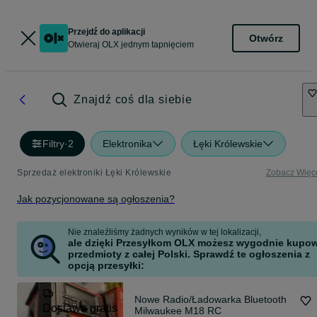
Przejdź do aplikacji
Otwórz
Otwieraj OLX jednym tapnięciem
Znajdź coś dla siebie
Filtry
·
2
Elektronika
Łęki Królewskie
Sprzedaż elektroniki Łęki Królewskie
Zobacz Więc
Jak pozycjonowane są ogłoszenia?
Nie znaleźliśmy żadnych wyników w tej lokalizacji,
ale dzięki Przesyłkom OLX możesz wygodnie kupo
przedmioty z całej Polski. Sprawdź te ogłoszenia z
opcją przesyłki:
Nowe Radio/Ładowarka Bluetooth
Dostawa gratis
Milwaukee M18 RC