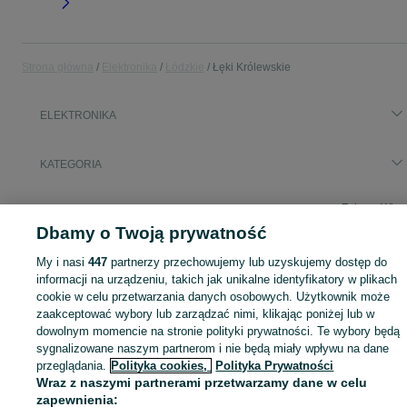
Strona główna
Elektronika
Łódzkie
Łęki Królewskie
ELEKTRONIKA
KATEGORIA
Zobacz Więc
Sprzedaż elektroniki Łęki Królewskie ▶️ szeroki wybór modeli i marek ✅ Nowe i używane oferty w atrakcyjnych cenach ☝ Sprawdź ogłoszenia online na OLX.pl!
Dbamy o Twoją prywatność
Mapa kategorii
My i nasi
447
partnerzy przechowujemy lub uzyskujemy dostęp do
informacji na urządzeniu, takich jak unikalne identyfikatory w plikach
Mapa miejscowości
cookie w celu przetwarzania danych osobowych. Użytkownik może
Mapa ministron
zaakceptować wybory lub zarządzać nimi, klikając poniżej lub w
Popularne wyszukiwania
dowolnym momencie na stronie polityki prywatności. Te wybory będą
sygnalizowane naszym partnerom i nie będą miały wpływu na dane
przeglądania.
Polityka cookies,
Polityka Prywatności
Wraz z naszymi partnerami przetwarzamy dane w celu
zapewnienia: