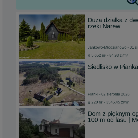
Duża działka z dw
rzeki Narew
Jankowo-Młodzianowo - 01 si
5 652 m² - 84.93 zł/m²
Siedlisko w Pianka
Pianki - 02 sierpnia 2026
220 m² - 3545.45 zł/m²
Dom z pięknym og
100 m od lasu | M