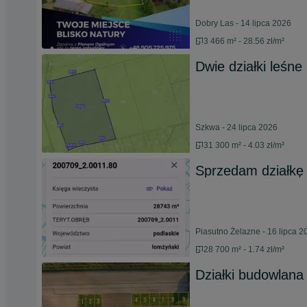
Dobry Las - 14 lipca 2026
3 466 m² - 28.56 zł/m²
Dwie działki leśn
Szkwa - 24 lipca 2026
31 300 m² - 4.03 zł/m²
Sprzedam działkę b
Piasutno Żelazne - 16 lipca 2
28 700 m² - 1.74 zł/m²
Działki budowlan