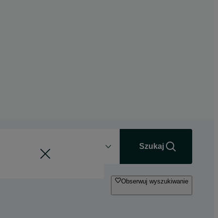
Odległość
+0 km
Szukaj
Obserwuj wyszukiwanie