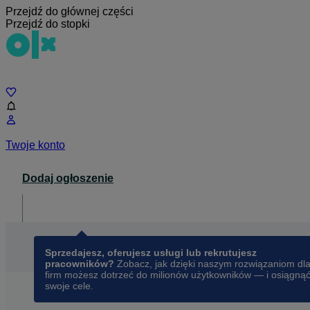
Przejdź do głównej części
Przejdź do stopki
Czat
Twoje konto
Dodaj ogłoszenie
Dla biznesu
opens in a new tab
Sprzedajesz, oferujesz usługi lub rekrutujesz
pracowników?
Zobacz, jak dzięki naszym rozwiązaniom dl
firm możesz dotrzeć do milionów użytkowników — i osiągną
swoje cele.