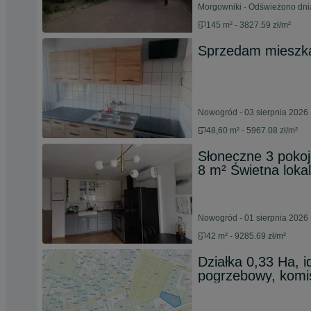
Morgowniki - Odświeżono dni
145 m² - 3827.59 zł/m²
Sprzedam mieszk
Nowogród - 03 sierpnia 2026
48,60 m² - 5967.08 zł/m²
Słoneczne 3 pokoj
8 m² Świetna loka
Nowogród - 01 sierpnia 2026
42 m² - 9285.69 zł/m²
Działka 0,33 Ha, i
pogrzebowy, kom