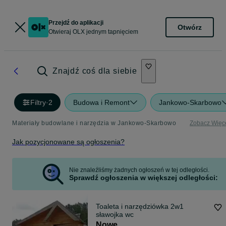
Przejdź do aplikacji
Otwórz
Otwieraj OLX jednym tapnięciem
Znajdź coś dla siebie
Filtry
·
2
Budowa i Remont
Jankowo-Skarbowo
Materiały budowlane i narzędzia w Jankowo-Skarbowo
Zobacz Więc
Jak pozycjonowane są ogłoszenia?
Nie znaleźliśmy żadnych ogłoszeń w tej odległości.
Sprawdź ogłoszenia w większej odległości:
Toaleta i narzędziówka 2w1
sławojka wc
Nowe