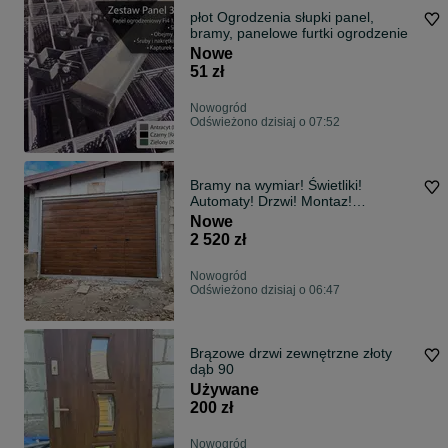
płot Ogrodzenia słupki panel,
bramy, panelowe furtki ogrodzenie
Nowe
51 zł
Nowogród
Odświeżono dzisiaj o 07:52
Bramy na wymiar! Świetliki!
Automaty! Drzwi! Montaz!
Transport!
Nowe
2 520 zł
Nowogród
Odświeżono dzisiaj o 06:47
Brązowe drzwi zewnętrzne złoty
dąb 90
Używane
200 zł
Nowogród