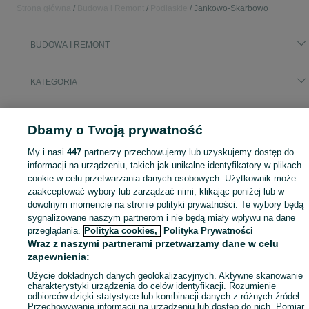
Strona główna
Budowa i Remont
Podlaskie
Jankowo-Skarbowo
BUDOWA I REMONT
KATEGORIA
Zobacz Więc
Aktualne oferty z kategorii Budowa i Remont w Jankowo-Skarbowo blisko Ciebie ➤ Kupuj nowe lub używane w dobrej cenie, przeglądaj lokalne ogłoszenia ☝ Szybkie kupno i sprzedaż na OLX.pl
Dbamy o Twoją prywatność
My i nasi
447
partnerzy przechowujemy lub uzyskujemy dostęp do
Mapa kategorii
informacji na urządzeniu, takich jak unikalne identyfikatory w plikach
Mapa miejscowości
cookie w celu przetwarzania danych osobowych. Użytkownik może
Mapa ministron
zaakceptować wybory lub zarządzać nimi, klikając poniżej lub w
dowolnym momencie na stronie polityki prywatności. Te wybory będą
Popularne wyszukiwania
sygnalizowane naszym partnerom i nie będą miały wpływu na dane
przeglądania.
Polityka cookies,
Polityka Prywatności
Wraz z naszymi partnerami przetwarzamy dane w celu
zapewnienia:
Użycie dokładnych danych geolokalizacyjnych. Aktywne skanowanie
charakterystyki urządzenia do celów identyfikacji. Rozumienie
odbiorców dzięki statystyce lub kombinacji danych z różnych źródeł.
Przechowywanie informacji na urządzeniu lub dostęp do nich. Pomiar