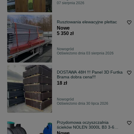
07 sierpnia 2026
Rusztowania elewacyjne plettac
Nowe
5 350 zł
Nowogród
Odświeżono dnia 03 sierpnia 2026
DOSTAWA 48H !!! Panel 3D Furtka
Brama dobra cena!!!
18 zł
Nowogród
Odświeżono dnia 30 lipca 2026
Przydomowa oczyszczalnia
ścieków NOLEN 3000L B3 3-6
dostawa GRATIS
Nowe