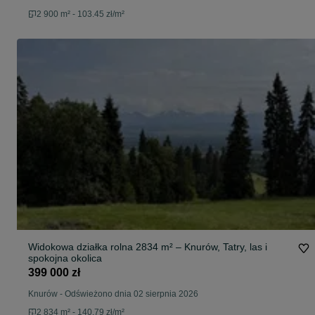
2 900 m² - 103.45 zł/m²
Widokowa działka rolna 2834 m² – Knurów, Tatry, las i
spokojna okolica
399 000 zł
Knurów
-
Odświeżono dnia 02 sierpnia 2026
2 834 m² - 140.79 zł/m²