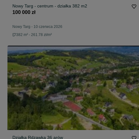
Nowy Targ - centrum - działka 382 m2
100 000 zł
Nowy Targ
-
10 czerwca 2026
382 m² - 261.78 zł/m²
Działka Rdzawka 36 arów