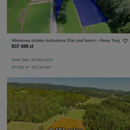
Widokowa działka budowlana 20ar pod lasem – Nowy Targ
837 499 zł
Nowy Targ
-
03 lipca 2026
1 983 m² - 422.34 zł/m²