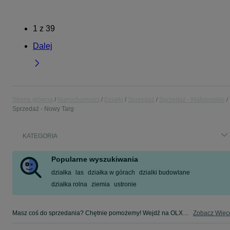
1
z
39
Dalej
Strona główna
Nieruchomości
Działki
Sprzedaż
Sprzedaż - Małopolskie
Sprzedaż - Nowy Targ
KATEGORIA
Popularne wyszukiwania
działka
las
działka w górach
dzialki budowlane
działka rolna
ziemia
ustronie
Masz coś do sprzedania? Chętnie pomożemy! Wejdź na OLX, dodaj ofertę i sprzedaj w kategorii Sprzedaż - Nowy Targ i okolice!
Zobacz Więc