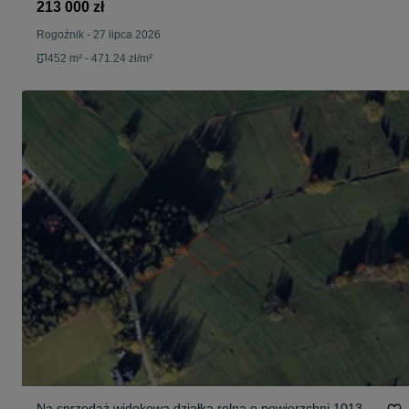
213 000 zł
Rogoźnik
-
27 lipca 2026
452 m² - 471.24 zł/m²
Na sprzedaż widokowa działka rolna o powierzchni 1013