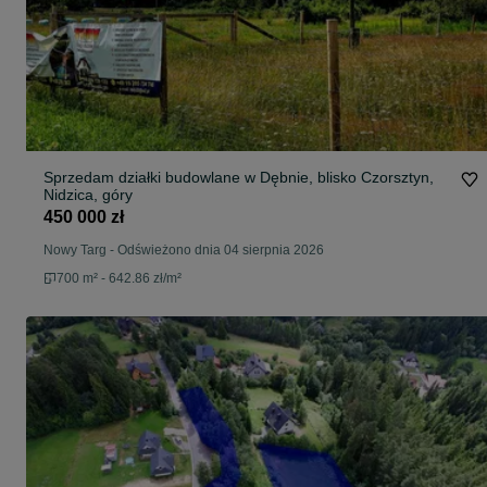
Sprzedam działki budowlane w Dębnie, blisko Czorsztyn,
Nidzica, góry
450 000 zł
Nowy Targ
-
Odświeżono dnia 04 sierpnia 2026
700 m² - 642.86 zł/m²