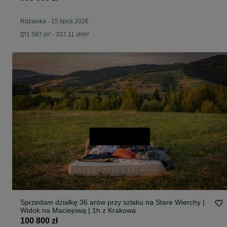
Rdzawka
-
15 lipca 2026
1 587 m² - 337.11 zł/m²
Sprzedam działkę 36 arów przy szlaku na Stare Wierchy |
Widok na Maciejową | 1h z Krakowa
100 800 zł