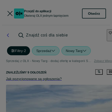
Przejdź do aplikacji
Otwórz
Otwieraj OLX jednym tapnięciem
Znajdź coś dla siebie
Filtry
·
2
Sprzedaż
Nowy Targ
Sprzedaj z OLX - Nowy Targ - dodaj ofertę w kategorii Sprzedaż
Zobacz Więc
ZNALEŹLIŚMY 9 OGŁOSZEŃ
Jak pozycjonowane są ogłoszenia?