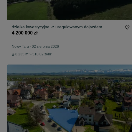
działka inwestycyjna -z uregulowanym dojazdem
4 200 000 zł
Nowy Targ
-
02 sierpnia 2026
8 235 m² - 510.02 zł/m²