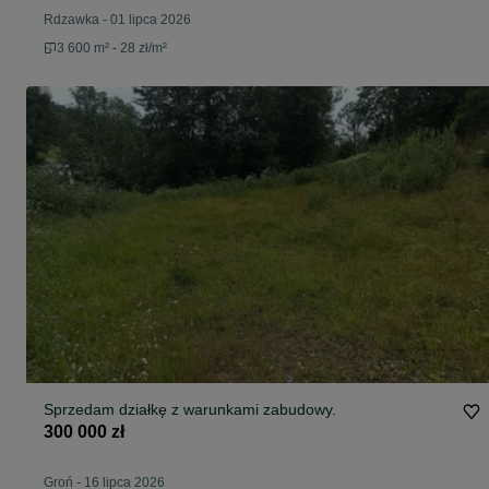
Rdzawka
-
01 lipca 2026
3 600 m² - 28 zł/m²
Sprzedam działkę z warunkami zabudowy.
300 000 zł
Groń
-
16 lipca 2026