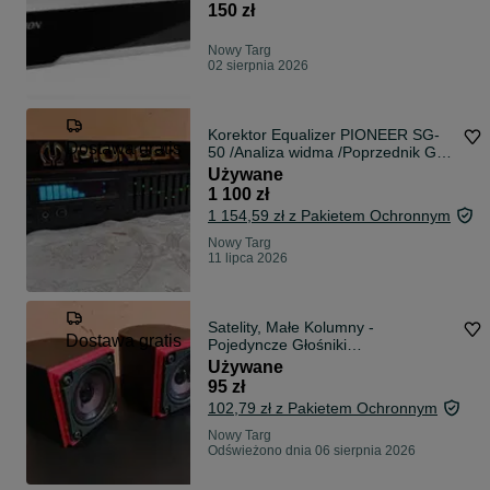
150 zł
Nowy Targ
02 sierpnia 2026
Korektor Equalizer PIONEER SG-
Dostawa gratis
50 /Analiza widma /Poprzednik GR-
777 /Wysyłka!
Używane
1 100 zł
1 154,59 zł z Pakietem Ochronnym
Nowy Targ
11 lipca 2026
Satelity, Małe Kolumny -
Dostawa gratis
Pojedyncze Głośniki
szerokopasmowe - BOSE CUBE
Używane
ACOUSTIMASS - Series II. 6Ω
95 zł
/Wysyłka!
102,79 zł z Pakietem Ochronnym
Nowy Targ
Odświeżono dnia 06 sierpnia 2026