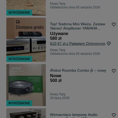
Nowy Targ
Odświeżono dnia 05 sierpnia 2026
WYRÓŻNIONE
Top! Srebrna Mini Wieża. Zestaw
Dostawa gratis
Stereo! Amplituner YAMAHA
PIANOCRAFT RX-E410 + CD CDX-
Używane
E410 + Pilot + Instrukcja! Wysyłam!
580 zł
610,67 zł z Pakietem Ochronnym
Nowy Targ
Odświeżono dnia 05 sierpnia 2026
WYRÓŻNIONE
iRobot Roomba Combo j5 – nowy
Nowe
500 zł
Nowy Targ
30 lipca 2026
WYRÓŻNIONE
Wzmacniacz lampowy Audio