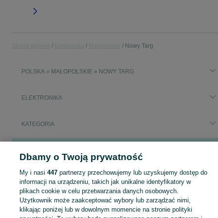
Strona główna
Elektronika
Małopolskie
Nowy Targ
POLSKA » MAŁOPOLSKIE » NOWY TARG
ELEKTRONIKA
KATEGORIA
Popularne wyszukiwania
Dbamy o Twoją prywatność
jbl
lodówka
My i nasi
447
partnerzy przechowujemy lub uzyskujemy dostęp do
informacji na urządzeniu, takich jak unikalne identyfikatory w
Zobacz Więc
Sprzedaż elektroniki Nowy Targ ▶️ szeroki wybór modeli i marek ✅ Nowe i używane oferty w atrakcyjnych cenach ☝ Sprawdź ogłoszenia online na OLX.pl!
plikach cookie w celu przetwarzania danych osobowych.
Użytkownik może zaakceptować wybory lub zarządzać nimi,
klikając poniżej lub w dowolnym momencie na stronie polityki
Mapa kategorii