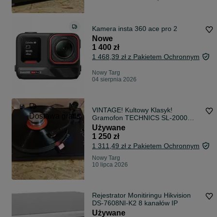
Kamera insta 360 ace pro 2
Nowe
1 400 zł
1 468,39 zł z Pakietem Ochronnym
Nowy Targ
04 sierpnia 2026
VINTAGE! Kultowy Klasyk!
Dostawa gratis
Gramofon TECHNICS SL-2000
/Manual /Direct Drive /Wysyłka!
Używane
1 250 zł
1 311,49 zł z Pakietem Ochronnym
Nowy Targ
10 lipca 2026
Rejestrator Monitiringu Hikvision
DS-7608NI-K2 8 kanałów IP
Używane