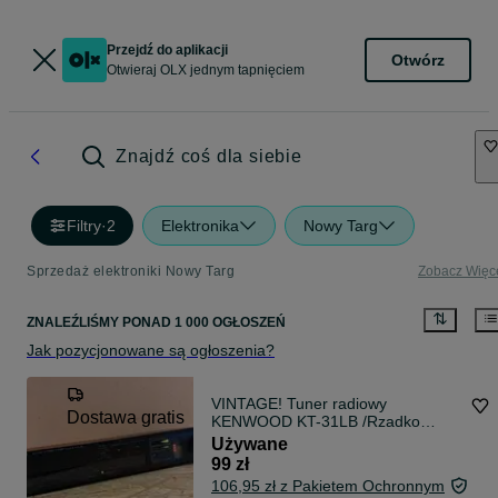
Przejdź do aplikacji
Otwórz
Otwieraj OLX jednym tapnięciem
Znajdź coś dla siebie
Filtry
·
2
Elektronika
Nowy Targ
Sprzedaż elektroniki Nowy Targ
Zobacz Więc
ZNALEŹLIŚMY
PONAD
1 000 OGŁOSZEŃ
Jak pozycjonowane są ogłoszenia?
VINTAGE! Tuner radiowy
Dostawa gratis
KENWOOD KT-31LB /Rzadko
spotykany /Ładny /Czuły Odbiór
Używane
/Wysyłka!
99 zł
106,95 zł z Pakietem Ochronnym