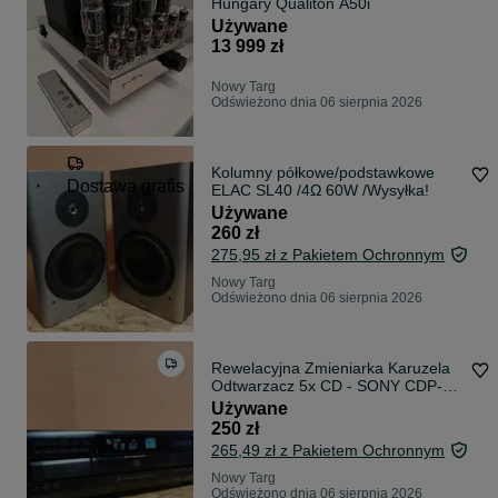
Hungary Qualiton A50i
Używane
13 999 zł
Nowy Targ
Odświeżono dnia 06 sierpnia 2026
Kolumny półkowe/podstawkowe
Dostawa gratis
ELAC SL40 /4Ω 60W /Wysyłka!
Używane
260 zł
275,95 zł z Pakietem Ochronnym
Nowy Targ
Odświeżono dnia 06 sierpnia 2026
Rewelacyjna Zmieniarka Karuzela
Odtwarzacz 5x CD - SONY CDP-
CE335 /Wysyłka!
Używane
250 zł
265,49 zł z Pakietem Ochronnym
Nowy Targ
Odświeżono dnia 06 sierpnia 2026