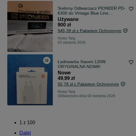
Srebrny Odtwarzacz PIONEER PD-
Dostawa gratis
6300 do Vintage Blue Line
/Wysyłam!
Używane
900 zł
945,39 zł z Pakietem Ochronnym
Nowy Targ
03 sierpnia 2026
Ładowarka Xiaomi 120W
ORYGINALNA NOWA!
Nowe
49,99 zł
55,78 zł z Pakietem Ochronnym
Nowy Targ
Odświeżono dnia 04 sierpnia 2026
1
z
100
Dalej