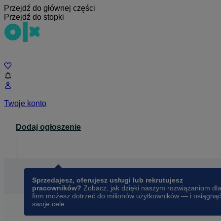
Przejdź do głównej części
Przejdź do stopki
Czat
Twoje konto
Dodaj ogłoszenie
Dla biznesu
opens in a new tab
Sprzedajesz, oferujesz usługi lub rekrutujesz
pracowników?
Zobacz, jak dzięki naszym rozwiązaniom dl
firm możesz dotrzeć do milionów użytkowników — i osiągną
swoje cele.