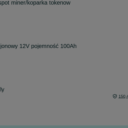
spot miner/koparka tokenow
o-jonowy 12V pojemność 100Ah
ly
150,