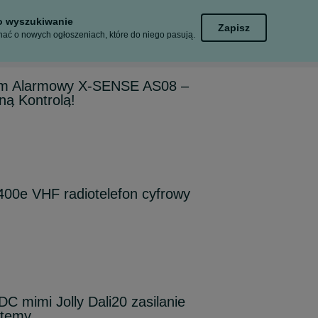
to wyszukiwanie
Zapisz
ać o nowych ogłoszeniach, które do niego pasują.
tem Alarmowy X-SENSE AS08 –
ną Kontrolą!
e VHF radiotelefon cyfrowy
C mimi Jolly Dali20 zasilanie
stemy