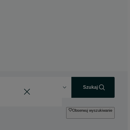
Odległość
+0 km
Szukaj
Obserwuj wyszukiwanie