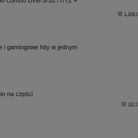
000 Combo DVB-S/S2 /T/T2 +
1 206,
e i gamingowe hity w jednym
in na części
107,