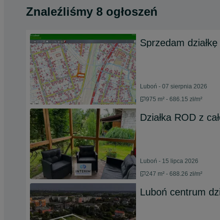
Znaleźliśmy 8 ogłoszeń
Sprzedam działk
Luboń - 07 sierpnia 2026
975 m² - 686.15 zł/m²
Działka ROD z ca
Luboń - 15 lipca 2026
247 m² - 688.26 zł/m²
Luboń centrum dzi