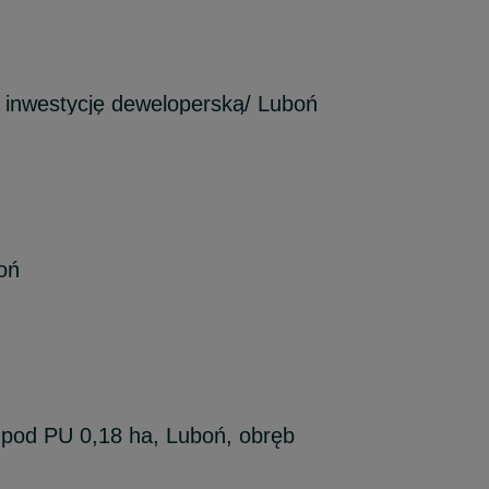
 inwestycję deweloperską/ Luboń
oń
 pod PU 0,18 ha, Luboń, obręb