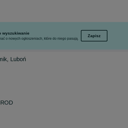
to wyszukiwanie
Zapisz
ać o nowych ogłoszeniach, które do niego pasują.
ik, Luboń
ę ROD