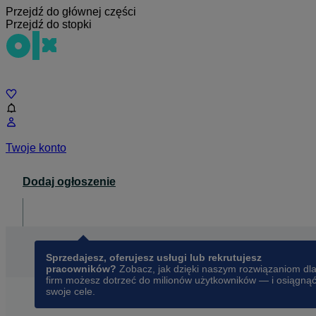
Przejdź do głównej części
Przejdź do stopki
Czat
Twoje konto
Dodaj ogłoszenie
Dla biznesu
opens in a new tab
Sprzedajesz, oferujesz usługi lub rekrutujesz
pracowników?
Zobacz, jak dzięki naszym rozwiązaniom dl
firm możesz dotrzeć do milionów użytkowników — i osiągną
swoje cele.