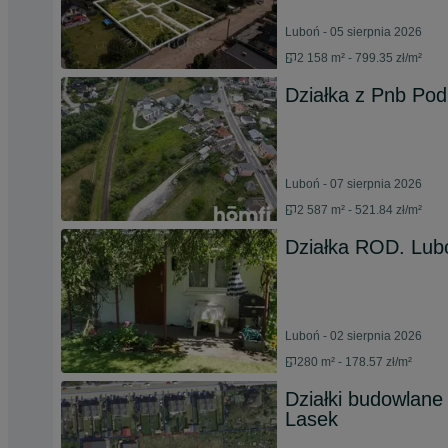
Luboń - 05 sierpnia 2026
2 158 m² - 799.35 zł/m²
Działka z Pnb Pod
Luboń - 07 sierpnia 2026
2 587 m² - 521.84 zł/m²
Działka ROD. Lub
Luboń - 02 sierpnia 2026
280 m² - 178.57 zł/m²
Działki budowlane
Lasek