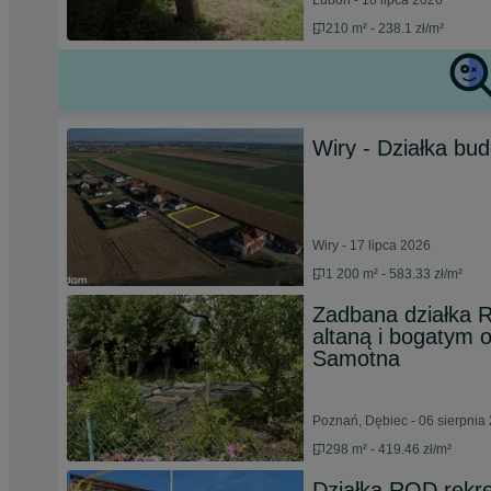
Luboń - 18 lipca 2026
210 m² - 238.1 zł/m²
Wiry - Działka b
Wiry - 17 lipca 2026
1 200 m² - 583.33 zł/m²
Zadbana działka
altaną i bogatym 
Samotna
Poznań, Dębiec - 06 sierpnia
298 m² - 419.46 zł/m²
Działka ROD rekre