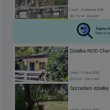
Luboń - 11 czerwca 2026
1 752 m² - 800 zł/m²
Zapisz 
Damy Ci zn
Działka ROD Chem
Luboń - 27 lipca 2026
270 m² - 196.3 zł/m²
Sprzedam działk