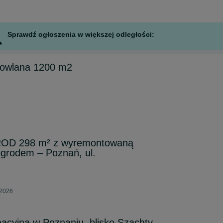
Sprawdź ogłoszenia w większej odległości:
udowlana 1200 m2
 ROD 298 m² z wyremontowaną
ogrodem – Poznań, ul.
 2026
acyjna w Poznaniu, blisko Szachty