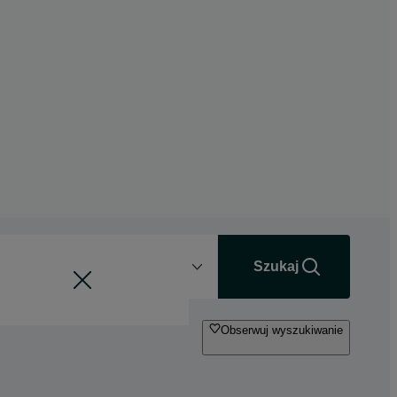
Odległość
+0 km
Szukaj
Obserwuj wyszukiwanie