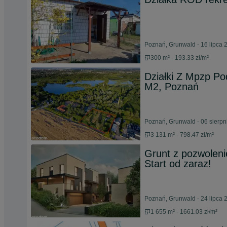
Poznań, Grunwald - 16 lipca 
300 m² - 193.33 zł/m²
Działki Z Mpzp P
M2, Poznań
Poznań, Grunwald - 06 sierpn
3 131 m² - 798.47 zł/m²
Grunt z pozwolen
Start od zaraz!
Poznań, Grunwald - 24 lipca 
1 655 m² - 1661.03 zł/m²