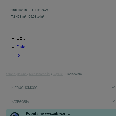
Blachownia
-
24 lipca 2026
2 453 m² - 55.03 zł/m²
1
z
3
Dalej
Strona główna
Nieruchomości
Śląskie
Blachownia
NIERUCHOMOŚCI
KATEGORIA
Popularne wyszukiwania