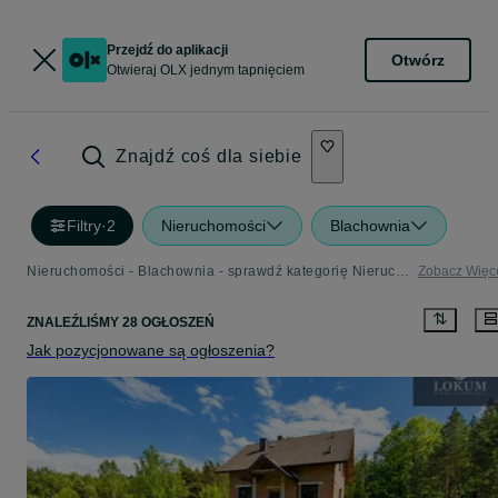
Przejdź do aplikacji
Otwórz
Otwieraj OLX jednym tapnięciem
Znajdź coś dla siebie
Filtry
·
2
Nieruchomości
Blachownia
Nieruchomości - Blachownia - sprawdź kategorię Nieruchomości
Zobacz Więc
ZNALEŹLIŚMY 28 OGŁOSZEŃ
Jak pozycjonowane są ogłoszenia?