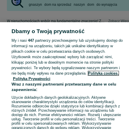
gnaszyn
dom na sprzedaż
naszyn
dom
do wynajęcia
W nieruchomościach wybór ma fundamentalne znaczenie! Znajdź wymarzony lokal w kategorii Nieruchomości na OLX - Blachownia i okolice!
Zobacz Więc
Dbamy o Twoją prywatność
Mapa kategorii
My i nasi
447
partnerzy przechowujemy lub uzyskujemy dostęp do
Mapa miejscowości
informacji na urządzeniu, takich jak unikalne identyfikatory w
Mapa ministron
plikach cookie w celu przetwarzania danych osobowych.
Użytkownik może zaakceptować wybory lub zarządzać nimi,
Popularne wyszukiwania
klikając poniżej lub w dowolnym momencie na stronie polityki
prywatności. Te wybory będą sygnalizowane naszym partnerom i
nie będą miały wpływu na dane przeglądania.
Polityka cookies,
Polityka Prywatności
Wraz z naszymi partnerami przetwarzamy dane w celu
zapewnienia:
Użycie dokładnych danych geolokalizacyjnych. Aktywne
skanowanie charakterystyki urządzenia do celów identyfikacji.
Rozumienie odbiorców dzięki statystyce lub kombinacji danych z
różnych źródeł. Przechowywanie informacji na urządzeniu lub
dostęp do nich. Pomiar efektywności reklam. Rozwój i ulepszanie
usług. Tworzenie profili w celu personalizacji treści. Tworzenie
profili w celu spersonalizowanych reklam. Wykorzystywanie
ograniczonych danych do wyboru reklam. Wykorzystywanie