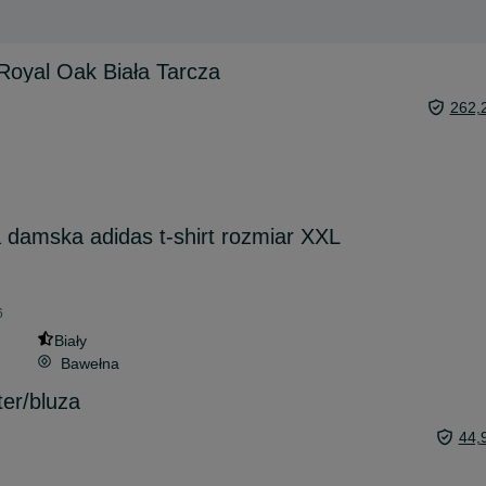
Royal Oak Biała Tarcza
262,
a damska adidas t-shirt rozmiar XXL
6
Biały
Bawełna
er/bluza
44,