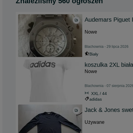
Znaleźliśmy 560 ogłoszeń
Audemars Piguet 
Nowe
Blachownia - 29 lipca 2026
Biały
koszulka 2XL biał
Nowe
Blachownia - 07 sierpnia 202
XXL / 44
adidas
Jack & Jones swet
Używane