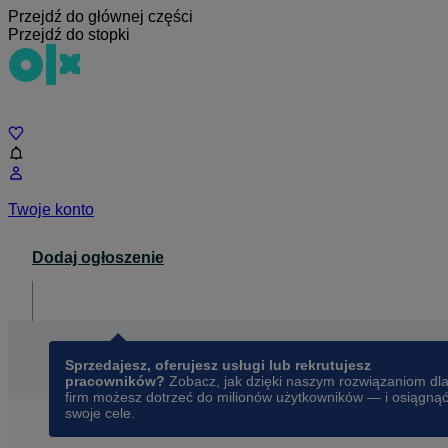
Przejdź do głównej części
Przejdź do stopki
Czat
Twoje konto
Dodaj ogłoszenie
Dla biznesu
opens in a new tab
Sprzedajesz, oferujesz usługi lub rekrutujesz
pracowników?
Zobacz, jak dzięki naszym rozwiązaniom dl
firm możesz dotrzeć do milionów użytkowników — i osiągną
swoje cele.