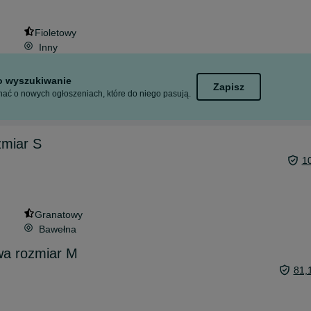
Fioletowy
Inny
to wyszukiwanie
Zapisz
ać o nowych ogłoszeniach, które do niego pasują.
zmiar S
1
Granatowy
Bawełna
wa rozmiar M
81,