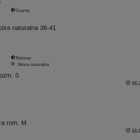
6
Czarny
óra naturalna 36-41
Różowy
Skóra naturalna
ozm. S
86,
ra rom. M
65,