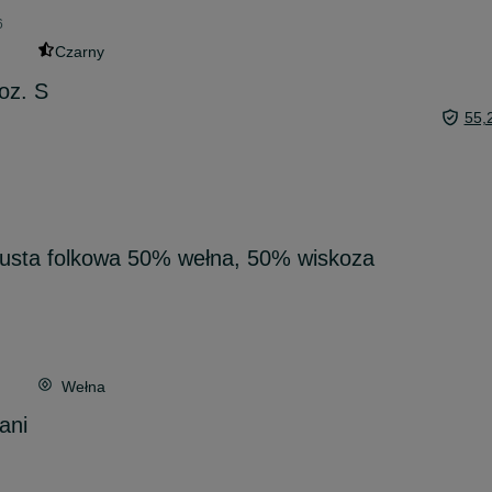
6
Czarny
oz. S
55,
usta folkowa 50% wełna, 50% wiskoza
Wełna
ani