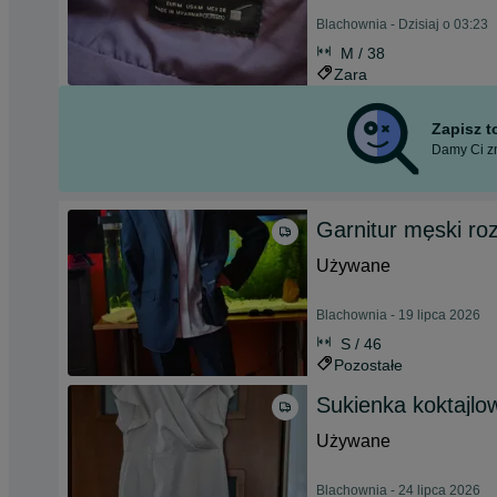
Blachownia - Dzisiaj o 03:23
M / 38
Zara
Zapisz 
Damy Ci zn
Garnitur męski ro
Używane
Blachownia - 19 lipca 2026
S / 46
Pozostałe
Sukienka koktajlo
Używane
Blachownia - 24 lipca 2026