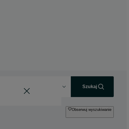
Odległość
+0 km
Szukaj
Obserwuj wyszukiwanie