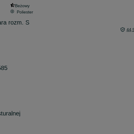
Beżowy
Poliester
ara rozm. S
44,
585
turalnej