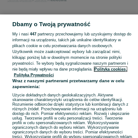
Strona główna
Śląskie
Nieledwia
KATEGORIA
Dbamy o Twoją prywatność
Popularne wyszukiwania
My i nasi
447
partnerzy przechowujemy lub uzyskujemy dostęp do
pilarka stołowa
informacji na urządzeniu, takich jak unikalne identyfikatory w
plikach cookie w celu przetwarzania danych osobowych.
Użytkownik może zaakceptować wybory lub zarządzać nimi,
Skorzystaj z największego serwisu ogłoszeniowego - Nieledwia i okolice! Kupuj to, czego pragniesz i sprzedawaj to, czego już nie potrzebujesz!
Zobacz Więc
klikając poniżej lub w dowolnym momencie na stronie polityki
prywatności. Te wybory będą sygnalizowane naszym partnerom i
nie będą miały wpływu na dane przeglądania.
Polityka cookies,
Mapa kategorii
Polityka Prywatności
Mapa miejscowości
Wraz z naszymi partnerami przetwarzamy dane w celu
zapewnienia:
Mapa ministron
Popularne wyszukiwania
Użycie dokładnych danych geolokalizacyjnych. Aktywne
skanowanie charakterystyki urządzenia do celów identyfikacji.
Rozumienie odbiorców dzięki statystyce lub kombinacji danych z
różnych źródeł. Przechowywanie informacji na urządzeniu lub
dostęp do nich. Pomiar efektywności reklam. Rozwój i ulepszanie
usług. Tworzenie profili w celu personalizacji treści. Tworzenie
profili w celu spersonalizowanych reklam. Wykorzystywanie
ograniczonych danych do wyboru reklam. Wykorzystywanie
ograniczonych danych do wyboru treści. Pomiar efektywności
treści. Wykorzystanie profili do wyboru spersonalizowanych reklam.