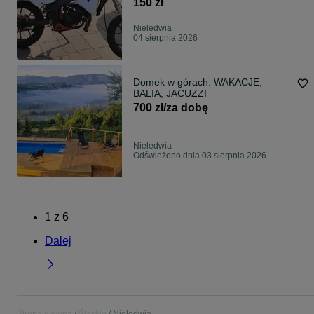
150 zł
Nieledwia
04 sierpnia 2026
Domek w górach. WAKACJE,
BALIA, JACUZZI
700 zł/za dobę
Nieledwia
Odświeżono dnia 03 sierpnia 2026
1
z
6
Dalej