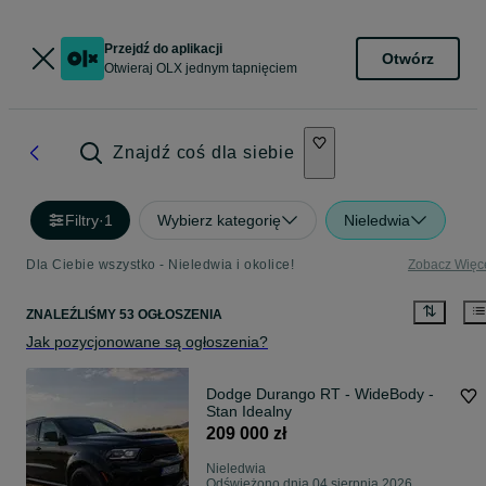
Przejdź do aplikacji
Otwórz
Otwieraj OLX jednym tapnięciem
Znajdź coś dla siebie
Filtry
·
1
Wybierz kategorię
Nieledwia
Dla Ciebie wszystko - Nieledwia i okolice!
Zobacz Więc
ZNALEŹLIŚMY 53 OGŁOSZENIA
Jak pozycjonowane są ogłoszenia?
Dodge Durango RT - WideBody -
Stan Idealny
209 000 zł
Nieledwia
Odświeżono dnia 04 sierpnia 2026