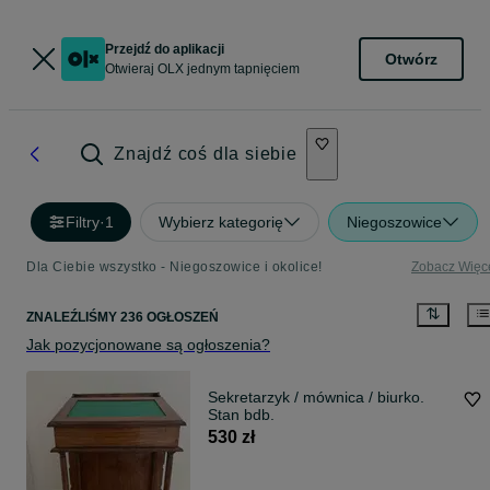
Przejdź do aplikacji
Otwórz
Otwieraj OLX jednym tapnięciem
Znajdź coś dla siebie
Filtry
·
1
Wybierz kategorię
Niegoszowice
Dla Ciebie wszystko - Niegoszowice i okolice!
Zobacz Więc
ZNALEŹLIŚMY 236 OGŁOSZEŃ
Jak pozycjonowane są ogłoszenia?
Sekretarzyk / mównica / biurko.
Stan bdb.
530 zł