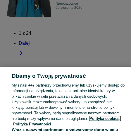
Niegoszowice
05 sierpnia 2026
1
z
24
Dalej
Strona główna
Małopolskie
Niegoszowice
Dbamy o Twoją prywatność
My i nasi
447
partnerzy przechowujemy lub uzyskujemy dostęp do
KATEGORIA
informacji na urządzeniu, takich jak unikalne identyfikatory w
plikach cookie w celu przetwarzania danych osobowych.
Użytkownik może zaakceptować wybory lub zarządzać nimi,
Skorzystaj z największego serwisu ogłoszeniowego - Niegoszowice i okolice! Kupuj to, czego pragniesz i sprzedawaj to, czego już nie potrzebujesz!
Zobacz Więc
klikając poniżej lub w dowolnym momencie na stronie polityki
prywatności. Te wybory będą sygnalizowane naszym partnerom i
Mapa kategorii
nie będą miały wpływu na dane przeglądania.
Polityka cookies,
Polityka Prywatności
Mapa miejscowości
Wraz z naszymi partnerami przetwarzamy dane w celu