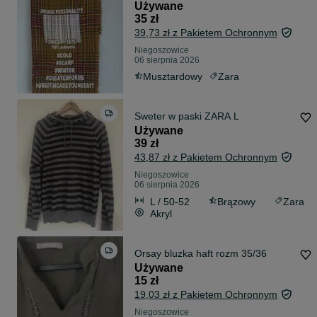
Używane
35 zł
39,73 zł z Pakietem Ochronnym
Niegoszowice
06 sierpnia 2026
Musztardowy
Zara
Sweter w paski ZARA L
Używane
39 zł
43,87 zł z Pakietem Ochronnym
Niegoszowice
06 sierpnia 2026
L / 50-52
Brązowy
Zara
Akryl
Orsay bluzka haft rozm 35/36
Używane
15 zł
19,03 zł z Pakietem Ochronnym
Niegoszowice