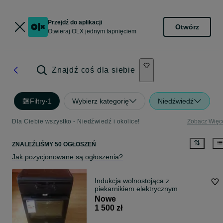
Przejdź do aplikacji
Otwórz
Otwieraj OLX jednym tapnięciem
Znajdź coś dla siebie
Filtry
·
1
Wybierz kategorię
Niedźwiedź
Dla Ciebie wszystko - Niedźwiedź i okolice!
Zobacz Więc
ZNALEŹLIŚMY 50 OGŁOSZEŃ
Jak pozycjonowane są ogłoszenia?
Indukcja wolnostojąca z
piekarnikiem elektrycznym
Nowe
1 500 zł