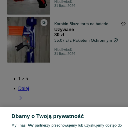
Niedźwiedź
31 lipca 2026
Karabin Blaze torm na baterie
Używane
30 zł
35,07 zł z Pakietem Ochronnym
Niedźwiedź
31 lipca 2026
1
z
5
Dalej
Dbamy o Twoją prywatność
Strona główna
Dolnośląskie
Niedźwiedź
My i nasi
447
partnerzy przechowujemy lub uzyskujemy dostęp do