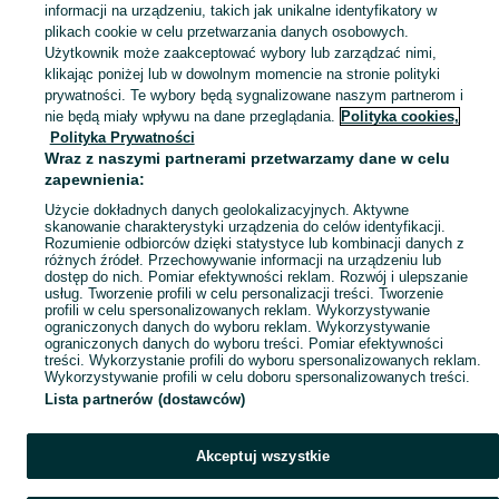
informacji na urządzeniu, takich jak unikalne identyfikatory w
KATEGORIA
plikach cookie w celu przetwarzania danych osobowych.
Użytkownik może zaakceptować wybory lub zarządzać nimi,
klikając poniżej lub w dowolnym momencie na stronie polityki
Skorzystaj z największego serwisu ogłoszeniowego - Niedźwiedź i okolice! Kupuj to, czego pragniesz i sprzedawaj to, czego już nie potrzebujesz!
Zobacz Więc
prywatności. Te wybory będą sygnalizowane naszym partnerom i
nie będą miały wpływu na dane przeglądania.
Polityka cookies,
Mapa kategorii
Polityka Prywatności
Mapa miejscowości
Wraz z naszymi partnerami przetwarzamy dane w celu
zapewnienia:
Mapa ministron
Użycie dokładnych danych geolokalizacyjnych. Aktywne
Popularne wyszukiwania
skanowanie charakterystyki urządzenia do celów identyfikacji.
Rozumienie odbiorców dzięki statystyce lub kombinacji danych z
różnych źródeł. Przechowywanie informacji na urządzeniu lub
dostęp do nich. Pomiar efektywności reklam. Rozwój i ulepszanie
usług. Tworzenie profili w celu personalizacji treści. Tworzenie
profili w celu spersonalizowanych reklam. Wykorzystywanie
ograniczonych danych do wyboru reklam. Wykorzystywanie
ograniczonych danych do wyboru treści. Pomiar efektywności
treści. Wykorzystanie profili do wyboru spersonalizowanych reklam.
Wykorzystywanie profili w celu doboru spersonalizowanych treści.
Lista partnerów (dostawców)
Akceptuj wszystkie