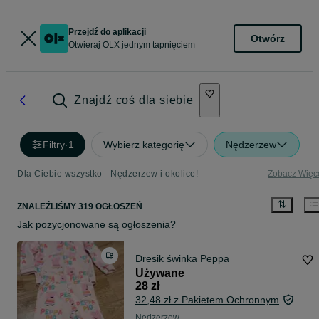
Przejdź do aplikacji
Otwórz
Otwieraj OLX jednym tapnięciem
Znajdź coś dla siebie
Filtry
·
1
Wybierz kategorię
Nędzerzew
Dla Ciebie wszystko - Nędzerzew i okolice!
Zobacz Więc
ZNALEŹLIŚMY 319 OGŁOSZEŃ
Jak pozycjonowane są ogłoszenia?
Dresik świnka Peppa
Używane
28 zł
32,48 zł z Pakietem Ochronnym
Nędzerzew