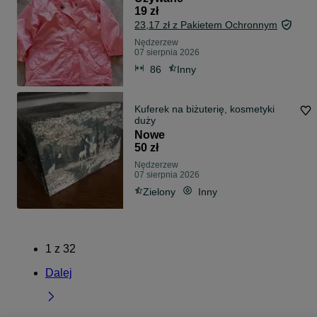
19 zł
23,17 zł z Pakietem Ochronnym
Nędzerzew
07 sierpnia 2026
86
Inny
Kuferek na biżuterię, kosmetyki
duży
Nowe
50 zł
Nędzerzew
07 sierpnia 2026
Zielony
Inny
1
z
32
Dalej