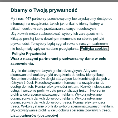
Dbamy o Twoją prywatność
Strona główna
Wielkopolskie
Nędzerzew
My i nasi
447
partnerzy przechowujemy lub uzyskujemy dostęp do
informacji na urządzeniu, takich jak unikalne identyfikatory w
KATEGORIA
plikach cookie w celu przetwarzania danych osobowych.
Użytkownik może zaakceptować wybory lub zarządzać nimi,
Skorzystaj z największego serwisu ogłoszeniowego - Nędzerzew i okolice! Kupuj to, czego pragniesz i sprzedawaj to, czego już nie potrzebujesz!
Zobacz Więc
klikając poniżej lub w dowolnym momencie na stronie polityki
prywatności. Te wybory będą sygnalizowane naszym partnerom i
nie będą miały wpływu na dane przeglądania.
Polityka cookies,
Mapa kategorii
Polityka Prywatności
Mapa miejscowości
Wraz z naszymi partnerami przetwarzamy dane w celu
zapewnienia:
Mapa ministron
Użycie dokładnych danych geolokalizacyjnych. Aktywne
Popularne wyszukiwania
skanowanie charakterystyki urządzenia do celów identyfikacji.
Rozumienie odbiorców dzięki statystyce lub kombinacji danych z
różnych źródeł. Przechowywanie informacji na urządzeniu lub
dostęp do nich. Pomiar efektywności reklam. Rozwój i ulepszanie
usług. Tworzenie profili w celu personalizacji treści. Tworzenie
profili w celu spersonalizowanych reklam. Wykorzystywanie
ograniczonych danych do wyboru reklam. Wykorzystywanie
ograniczonych danych do wyboru treści. Pomiar efektywności
treści. Wykorzystanie profili do wyboru spersonalizowanych reklam.
Wykorzystywanie profili w celu doboru spersonalizowanych treści.
Lista partnerów (dostawców)