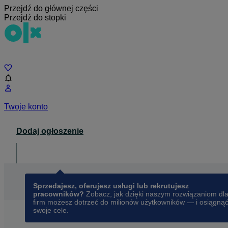
Przejdź do głównej części
Przejdź do stopki
Czat
Twoje konto
Dodaj ogłoszenie
Dla biznesu
opens in a new tab
Sprzedajesz, oferujesz usługi lub rekrutujesz
pracowników?
Zobacz, jak dzięki naszym rozwiązaniom dl
firm możesz dotrzeć do milionów użytkowników — i osiągną
swoje cele.