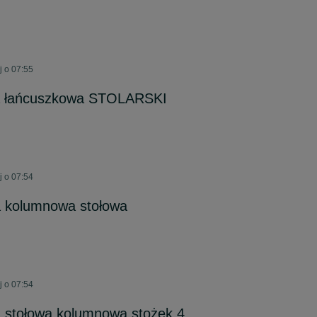
j o 07:55
ka łańcuszkowa STOLARSKI
j o 07:54
a kolumnowa stołowa
j o 07:54
a stołowa kolumnowa stożek 4