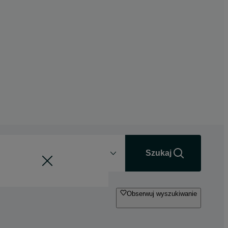
Odległość
+0 km
Szukaj
Obserwuj wyszukiwanie