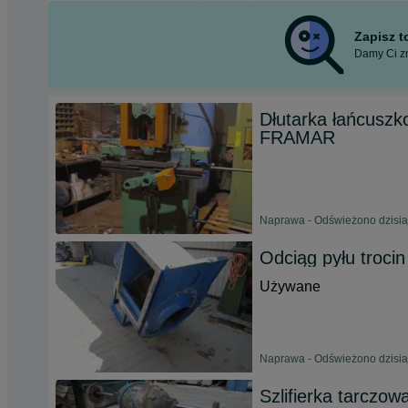
Zapisz 
Damy Ci zn
Dłutarka łańcusz
FRAMAR
Naprawa - Odświeżono dzisia
Odciąg pyłu trocin
Używane
Naprawa - Odświeżono dzisia
Szlifierka tarczow