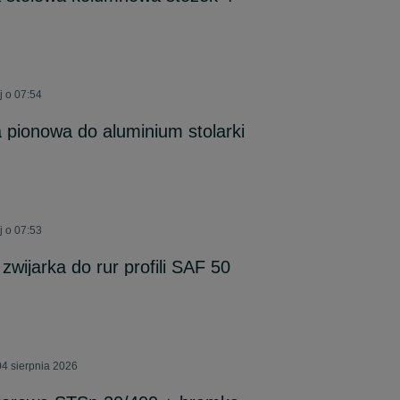
j o 07:54
a pionowa do aluminium stolarki
j o 07:53
zwijarka do rur profili SAF 50
4 sierpnia 2026