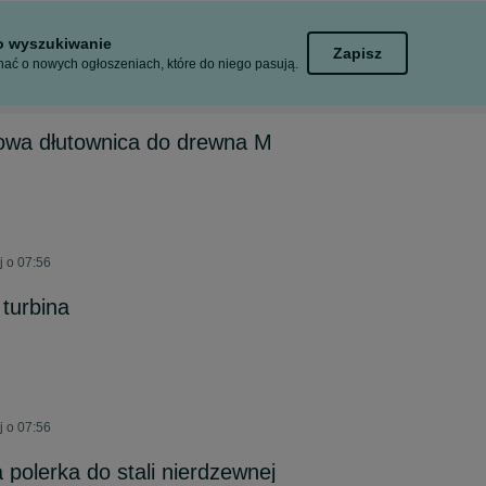
to wyszukiwanie
Zapisz
ać o nowych ogłoszeniach, które do niego pasują.
kowa dłutownica do drewna M
j o 07:56
 turbina
j o 07:56
a polerka do stali nierdzewnej