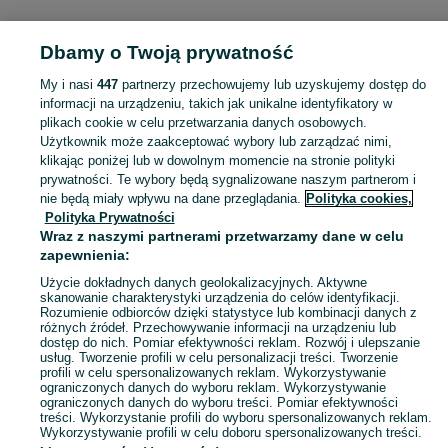
KATEGORIA
Dbamy o Twoją prywatność
Popularne wyszukiwania
My i nasi
447
partnerzy przechowujemy lub uzyskujemy dostęp do
palety
informacji na urządzeniu, takich jak unikalne identyfikatory w
plikach cookie w celu przetwarzania danych osobowych.
Użytkownik może zaakceptować wybory lub zarządzać nimi,
Skorzystaj z największego serwisu ogłoszeniowego - Mzyki i okolice! Kupuj to, czego pragniesz i sprzedawaj to, czego już nie potrzebujesz!
Zobacz Więc
klikając poniżej lub w dowolnym momencie na stronie polityki
prywatności. Te wybory będą sygnalizowane naszym partnerom i
nie będą miały wpływu na dane przeglądania.
Polityka cookies,
Mapa kategorii
Polityka Prywatności
Mapa miejscowości
Wraz z naszymi partnerami przetwarzamy dane w celu
zapewnienia:
Mapa ministron
Popularne wyszukiwania
Użycie dokładnych danych geolokalizacyjnych. Aktywne
skanowanie charakterystyki urządzenia do celów identyfikacji.
Rozumienie odbiorców dzięki statystyce lub kombinacji danych z
różnych źródeł. Przechowywanie informacji na urządzeniu lub
dostęp do nich. Pomiar efektywności reklam. Rozwój i ulepszanie
usług. Tworzenie profili w celu personalizacji treści. Tworzenie
profili w celu spersonalizowanych reklam. Wykorzystywanie
ograniczonych danych do wyboru reklam. Wykorzystywanie
ograniczonych danych do wyboru treści. Pomiar efektywności
treści. Wykorzystanie profili do wyboru spersonalizowanych reklam.
Wykorzystywanie profili w celu doboru spersonalizowanych treści.