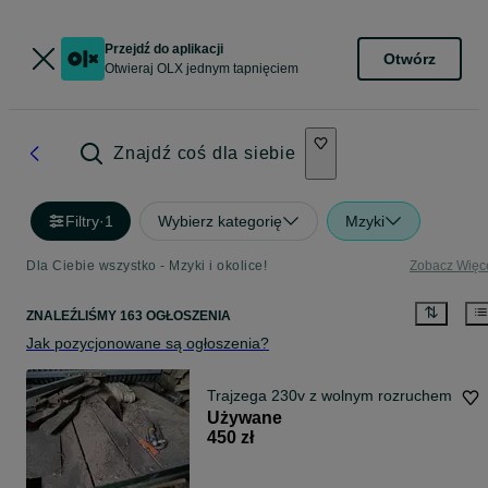
Przejdź do aplikacji
Otwórz
Otwieraj OLX jednym tapnięciem
Znajdź coś dla siebie
Filtry
·
1
Wybierz kategorię
Mzyki
Dla Ciebie wszystko - Mzyki i okolice!
Zobacz Więc
ZNALEŹLIŚMY 163 OGŁOSZENIA
Jak pozycjonowane są ogłoszenia?
Trajzega 230v z wolnym rozruchem
Używane
450 zł