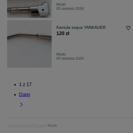
Mzyki
05 sierpnia 2026
Kaniula ssąca YANKAUER
120 zł
Mzyki
05 sierpnia 2026
1
z
17
Dalej
Strona główna
Śląskie
Mzyki