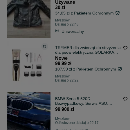
Używane
30 zł
34,05 zł z Pakietem Ochronnym
Myszków
Dzisiaj o 22:48
Uniwersalny
TRYMER dla zwierząt do strzyżenia
dla psów elektryczna GOLARKA
kotów
Nowe
99,99 zł
107,99 zł z Pakietem Ochronnym
Myszków
Dzisiaj o 22:22
BMW Seria 5 520D.
Bezwypadkowy, Serwis ASO,
Aktywny tempomat, Full Opcja
99 900 zł
Myszków
Odświeżono dzisiaj o 22:17