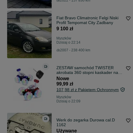
2022 - 157 830 km
Fiat Bravo Climatronic Felgi Niski
Profil Tempomat City Zadbany
9 100 zł
Myszków
Dzisiaj o 22:14
2007 - 238 400 km
ZESTAW samochód TWISTER
akrobata 360 stopni kaskader na
pilota auto
Nowe
99,99 zł
107,98 zł z Pakietem Ochronnym
Myszków
Dzisiaj o 22:09
Werk do zegarka Durowa cal.D
1162
Używane