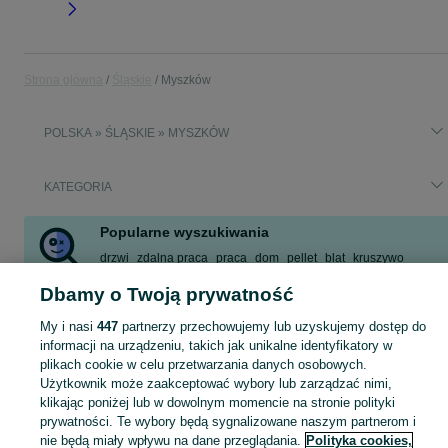
Strona główna
Śląskie
Myszków
POLSKA » ŚLĄSKIE » MYSZKÓW
KATEGORIA
Popularne wyszukiwania
drzwi
zdalna praca
praca
dom
pellet
blat
kruszywo
bmw x5
Dbamy o Twoją prywatność
Zobacz Więcej
My i nasi
447
partnerzy przechowujemy lub uzyskujemy dostęp do
informacji na urządzeniu, takich jak unikalne identyfikatory w
Skorzystaj z największego serwisu ogłoszeniowego - Myszków i okolice! Kupuj to, czego pragniesz i sprzedawaj to, czego już nie potrzebujesz!
Zobacz Więc
plikach cookie w celu przetwarzania danych osobowych.
Użytkownik może zaakceptować wybory lub zarządzać nimi,
klikając poniżej lub w dowolnym momencie na stronie polityki
Mapa kategorii
prywatności. Te wybory będą sygnalizowane naszym partnerom i
Mapa miejscowości
nie będą miały wpływu na dane przeglądania.
Polityka cookies,