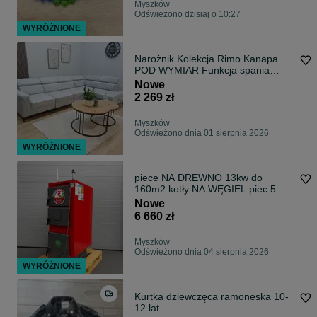
Myszków
Odświeżono dzisiaj o 10:27
WYRÓŻNIONE
Narożnik Kolekcja Rimo Kanapa
POD WYMIAR Funkcja spania
SZYBKA DOSTAWA
Nowe
2 269 zł
Myszków
Odświeżono dnia 01 sierpnia 2026
WYRÓŻNIONE
piece NA DREWNO 13kw do
160m2 kotły NA WĘGIEL piec 5
klasa DOSTAWA 0ZL
Nowe
6 660 zł
Myszków
Odświeżono dnia 04 sierpnia 2026
WYRÓŻNIONE
Kurtka dziewczęca ramoneska 10-
12 lat