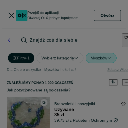
Przejdź do aplikacji
Otwórz
Otwieraj OLX jednym tapnięciem
Znajdź coś dla siebie
Filtry
·
1
Wybierz kategorię
Myszków
Dla Ciebie wszystko - Myszków i okolice!
Zobacz Więc
ZNALEŹLIŚMY
PONAD
1 000 OGŁOSZEŃ
Jak pozycjonowane są ogłoszenia?
Branzoletki i naszyjniki
Używane
35 zł
39,73 zł z Pakietem Ochronnym