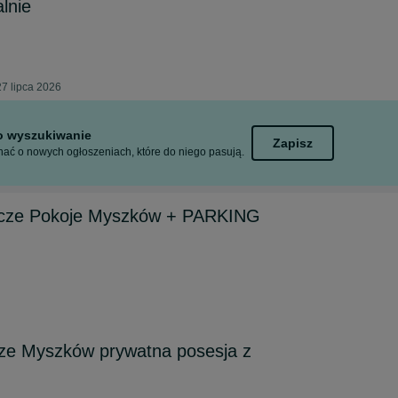
lnie
7 lipca 2026
to wyszukiwanie
Zapisz
ać o nowych ogłoszeniach, które do niego pasują.
icze Pokoje Myszków + PARKING
cze Myszków prywatna posesja z