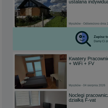
ustalana indywidua
Myszków - Odświeżono dnia 2
Zapisz 
Damy Ci zn
Kwatery Pracown
+ WiFi + FV
Myszków - 04 sierpnia 2026
Noclegi pracowni
działką F-vat