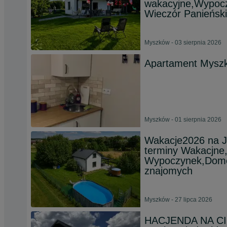
wakacyjne,Wypocz
Wieczór Panieńsk
Myszków - 03 sierpnia 2026
Apartament Mysz
Myszków - 01 sierpnia 2026
Wakacje2026 na 
terminy Wakacjne
Wypoczynek,Dome
znajomych
Myszków - 27 lipca 2026
HACJENDA NA CIC