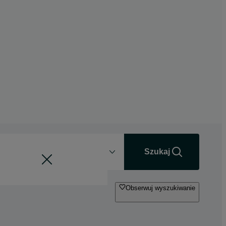
Odległość
+0 km
Szukaj
Obserwuj wyszukiwanie