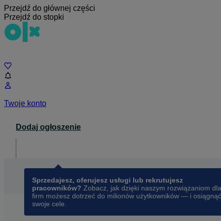
Przejdź do głównej części
Przejdź do stopki
Czat
Twoje konto
Dodaj ogłoszenie
Dla biznesu
opens in a new tab
Sprzedajesz, oferujesz usługi lub rekrutujesz
pracowników?
Zobacz, jak dzięki naszym rozwiązaniom dl
firm możesz dotrzeć do milionów użytkowników — i osiągną
swoje cele.