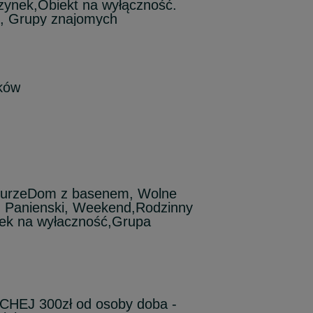
ynek,Obiekt na wyłączność.
i, Grupy znajomych
ków
JurzeDom z basenem, Wolne
, Panienski, Weekend,Rodzinny
k na wyłaczność,Grupa
HEJ 300zł od osoby doba -