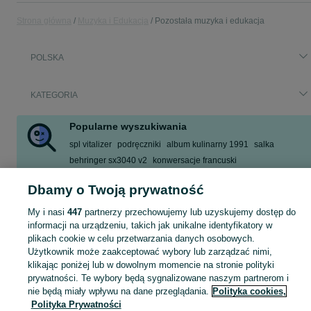
Strona główna
Muzyka i Edukacja
Pozostała muzyka i edukacja
POLSKA
KATEGORIA
Popularne wyszukiwania
spl vitalizer
podręczniki
album kulinarny 1991
salka
behringer sx3040 v2
konwersacje francuski
szkielet anatomiczny
kompresor tranzystorowy
Dbamy o Twoją prywatność
Zobacz Więcej
My i nasi
447
partnerzy przechowujemy lub uzyskujemy dostęp do
informacji na urządzeniu, takich jak unikalne identyfikatory w
Zobacz Więc
Sprzedaż pozostałych towarów dla relaksu, twórczości i nauki w Polsce ▶️ Nowe i używane w atrakcyjnych cenach ✌ Kupuj i sprzedawaj z zyskiem na OLX.pl!
plikach cookie w celu przetwarzania danych osobowych.
Użytkownik może zaakceptować wybory lub zarządzać nimi,
klikając poniżej lub w dowolnym momencie na stronie polityki
Mapa kategorii
prywatności. Te wybory będą sygnalizowane naszym partnerom i
Mapa miejscowości
nie będą miały wpływu na dane przeglądania.
Polityka cookies,
Polityka Prywatności
Mapa ministron