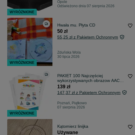
Opole
Odświeżono dnia 07 sierpnia 2026
WYRÓŻNIONE
Hwała mu. Płyta CD
50 zł
55,25 zł z Pakietem Ochronnym
Zduńska Wola
30 lipca 2026
WYRÓŻNIONE
PAKIET 100 Najczęściej
wykorzystywanych obrazow AAC
do planu dnia
139 zł
147,37 zł z Pakietem Ochronnym
Poznań, Piątkowo
07 sierpnia 2026
WYRÓŻNIONE
Kątomierz linijka
Używane