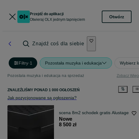
Przejdź do aplikacji
Otwórz
Otwieraj OLX jednym tapnięciem
Znajdź coś dla siebie
Filtry
·
1
Pozostała muzyka i edukacja
Wybierz l
Pozostała muzyka i edukacja na sprzedaż
Zobacz Więc
ZNALEŹLIŚMY
PONAD
1 000 OGŁOSZEŃ
Jak pozycjonowane są ogłoszenia?
scena 8m2 schodek gratis Alustage
Nowe
8 500 zł