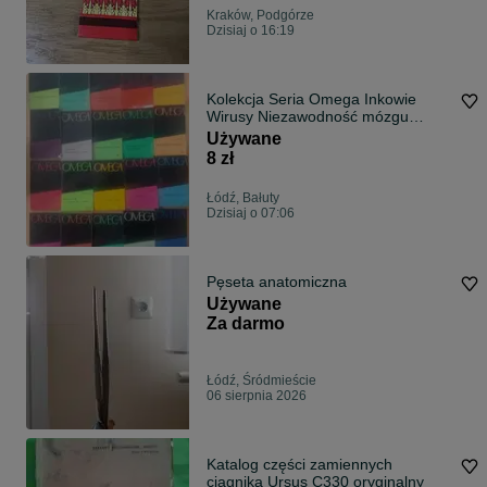
Kraków, Podgórze
Dzisiaj o 16:19
Kolekcja Seria Omega Inkowie
Wirusy Niezawodność mózgu
Maszyna i język
Używane
8 zł
Łódź, Bałuty
Dzisiaj o 07:06
Pęseta anatomiczna
Używane
Za darmo
Łódź, Śródmieście
06 sierpnia 2026
Katalog części zamiennych
ciągnika Ursus C330 oryginalny