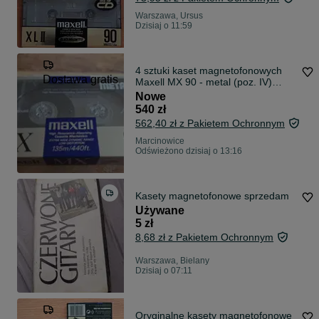
Warszawa, Ursus
Dzisiaj o 11:59
4 sztuki kaset magnetofonowych
Dostawa gratis
Maxell MX 90 - metal (poz. IV)
nowe w oryginalnej folii
Nowe
540 zł
562,40 zł z Pakietem Ochronnym
Marcinowice
Odświeżono dzisiaj o 13:16
Kasety magnetofonowe sprzedam
Używane
5 zł
8,68 zł z Pakietem Ochronnym
Warszawa, Bielany
Dzisiaj o 07:11
Oryginalne kasety magnetofonowe