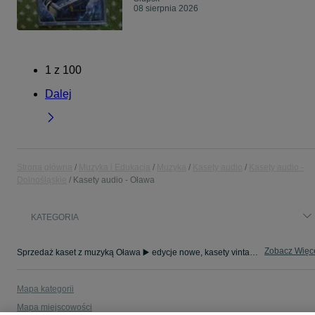
08 sierpnia 2026
1
z
100
Dalej
Strona główna
Muzyka i Edukacja
Muzyka
Kasety audio
Kasety audio -
Dolnośląskie
Kasety audio - Oława
KATEGORIA
Zobacz Więc
Sprzedaż kaset z muzyką Oława ▶️ edycje nowe, kasety vintage, składanki i inne ✅ Nowe i używane w super cenach ✌ Kupuj i sprzedawaj na OLX.pl!
Mapa kategorii
Mapa miejscowości