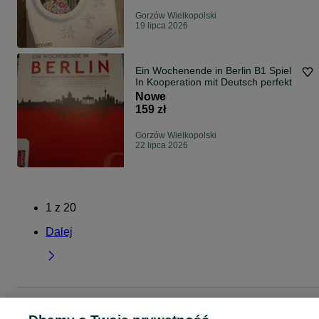
Gorzów Wielkopolski
19 lipca 2026
Ein Wochenende in Berlin B1 Spiel
In Kooperation mit Deutsch perfekt
Nowe
159 zł
Gorzów Wielkopolski
22 lipca 2026
1
z
20
Dalej
Strona główna
Muzyka i Edukacja
Materiały językowe
Materiały językowe -