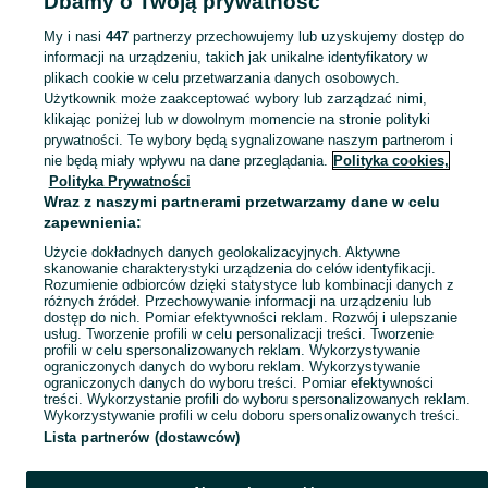
Dbamy o Twoją prywatność
Lubuskie
Materiały językowe - Gorzów Wielkopolski
My i nasi
447
partnerzy przechowujemy lub uzyskujemy dostęp do
informacji na urządzeniu, takich jak unikalne identyfikatory w
KATEGORIA
plikach cookie w celu przetwarzania danych osobowych.
Użytkownik może zaakceptować wybory lub zarządzać nimi,
Zobacz Więc
Sprzedaż materiałów do różnych języków Gorzów Wielkopolski ▶️ podręczniki, słowniki, inne ✅ Nowe i używane w super cenach ✌ Kupuj i sprzedawaj na OLX.pl!
klikając poniżej lub w dowolnym momencie na stronie polityki
prywatności. Te wybory będą sygnalizowane naszym partnerom i
nie będą miały wpływu na dane przeglądania.
Polityka cookies,
Mapa kategorii
Polityka Prywatności
Mapa miejscowości
Wraz z naszymi partnerami przetwarzamy dane w celu
zapewnienia:
Mapa ministron
Użycie dokładnych danych geolokalizacyjnych. Aktywne
Popularne wyszukiwania
skanowanie charakterystyki urządzenia do celów identyfikacji.
Rozumienie odbiorców dzięki statystyce lub kombinacji danych z
różnych źródeł. Przechowywanie informacji na urządzeniu lub
dostęp do nich. Pomiar efektywności reklam. Rozwój i ulepszanie
usług. Tworzenie profili w celu personalizacji treści. Tworzenie
profili w celu spersonalizowanych reklam. Wykorzystywanie
ograniczonych danych do wyboru reklam. Wykorzystywanie
ograniczonych danych do wyboru treści. Pomiar efektywności
treści. Wykorzystanie profili do wyboru spersonalizowanych reklam.
Wykorzystywanie profili w celu doboru spersonalizowanych treści.
Lista partnerów (dostawców)