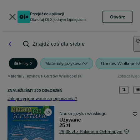
Przejdź do aplikacji
Otwórz
Otwieraj OLX jednym tapnięciem
Znajdź coś dla siebie
Filtry
·
2
Materiały językowe
Gorzów Wielkopolsk
Materiały językowe Gorzów Wielkopolski
Zobacz Więc
ZNALEŹLIŚMY 200 OGŁOSZEŃ
Jak pozycjonowane są ogłoszenia?
Nauka języka włoskiego
Używane
25 zł
29,38 zł z Pakietem Ochronnym