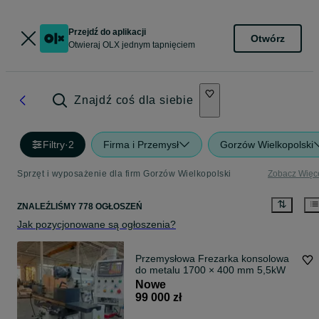
Przejdź do aplikacji
Otwórz
Otwieraj OLX jednym tapnięciem
Znajdź coś dla siebie
Filtry
·
2
Firma i Przemysł
Gorzów Wielkopolski
Sprzęt i wyposażenie dla firm Gorzów Wielkopolski
Zobacz Więc
ZNALEŹLIŚMY 778 OGŁOSZEŃ
Jak pozycjonowane są ogłoszenia?
Przemysłowa Frezarka konsolowa
do metalu 1700 × 400 mm 5,5kW
Nowe
99 000 zł