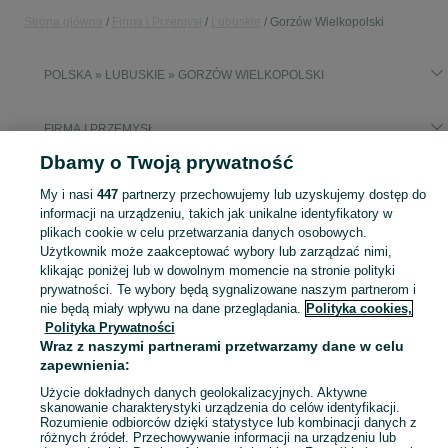
Strona główna
Firma i Przemysł
Lubuskie
Gorzów Wielkopolski
POLSKA » LUBUSKIE » GORZÓW WIELKOPOLSKI
FIRMA I PRZEMYSŁ
Dbamy o Twoją prywatność
KATEGORIA
My i nasi
447
partnerzy przechowujemy lub uzyskujemy dostęp do
informacji na urządzeniu, takich jak unikalne identyfikatory w
Zobacz Więc
plikach cookie w celu przetwarzania danych osobowych.
Sprzedaż sprzętu i wyposażenia dla firm Gorzów Wielkopolski ▶️ maszyny, biuro i inne ✅ Nowe i używane w atrakcyjnych cenach ✌ Sprawdź oferty na OLX.pl!
Użytkownik może zaakceptować wybory lub zarządzać nimi,
klikając poniżej lub w dowolnym momencie na stronie polityki
Mapa kategorii
prywatności. Te wybory będą sygnalizowane naszym partnerom i
nie będą miały wpływu na dane przeglądania.
Polityka cookies,
Mapa miejscowości
Polityka Prywatności
Mapa ministron
Wraz z naszymi partnerami przetwarzamy dane w celu
Popularne wyszukiwania
zapewnienia:
Użycie dokładnych danych geolokalizacyjnych. Aktywne
skanowanie charakterystyki urządzenia do celów identyfikacji.
Rozumienie odbiorców dzięki statystyce lub kombinacji danych z
różnych źródeł. Przechowywanie informacji na urządzeniu lub