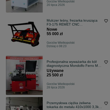
Gorzów Wielkopolski
20 lipca 2026
Mulczer leśny, frezarka krusząca
F3-175 REMET CNC
TECHNOLOGY
Nowe
55 000 zł
Gorzów Wielkopolski
Dzisiaj o 08:23
Profesjonalna wyważarka do kół
diagnostyczna Mondolfo Ferro MT
4000 C - LASER, LED, gwarancja,
Używane
dostawa, części, serwis - 100%
25 500 zł
made in ITALY
Gorzów Wielkopolski
28 lipca 2026
Przemysłowa ciężka żeliwna
tokarka do metalu 410x1000 3,3kW