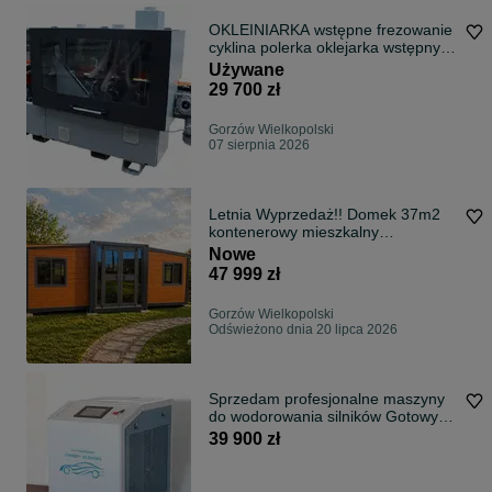
OKLEINIARKA wstępne frezowanie
cyklina polerka oklejarka wstępny
frez 2020
Używane
29 700 zł
Gorzów Wielkopolski
07 sierpnia 2026
Letnia Wyprzedaż!! Domek 37m2
kontenerowy mieszkalny
WYPOSAŻONY, biuro usługowe,
Nowe
montaż GRATIS
47 999 zł
Gorzów Wielkopolski
Odświeżono dnia 20 lipca 2026
Sprzedam profesjonalne maszyny
do wodorowania silników Gotowy
model działalności wodorowania
39 900 zł
silników