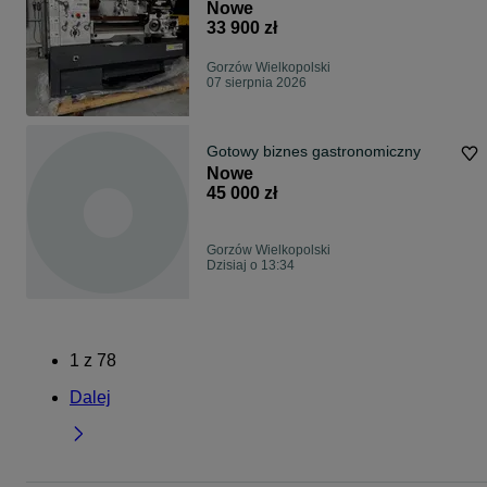
z odczytem cyfrowym 3osiach
Nowe
33 900 zł
Gorzów Wielkopolski
07 sierpnia 2026
Gotowy biznes gastronomiczny
Nowe
45 000 zł
Gorzów Wielkopolski
Dzisiaj o 13:34
1
z
78
Dalej