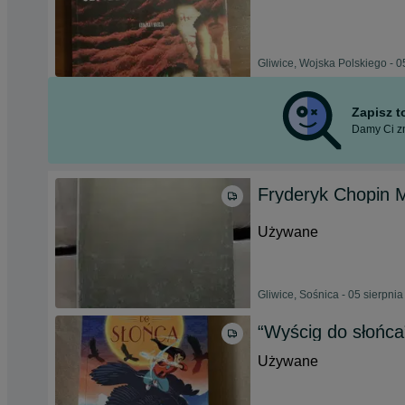
Gliwice, Wojska Polskiego - 0
Zapisz 
Damy Ci zn
Fryderyk Chopin
Używane
Gliwice, Sośnica - 05 sierpni
“Wyścig do słońc
Używane