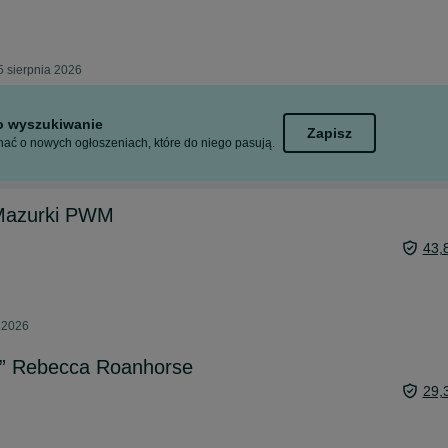
5 sierpnia 2026
to wyszukiwanie
Zapisz
ać o nowych ogłoszeniach, które do niego pasują.
 Mazurki PWM
43,
a 2026
a” Rebecca Roanhorse
29,