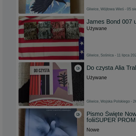
Gliwice, Wójtowa Wieś - 05 s
James Bond 007 ul
Używane
Gliwice, Sośnica - 11 lipca 20
Do czysta Alia Tr
Używane
Gliwice, Wojska Polskiego - 2
Pismo Święte Now
foliiSUPER PRO
Nowe