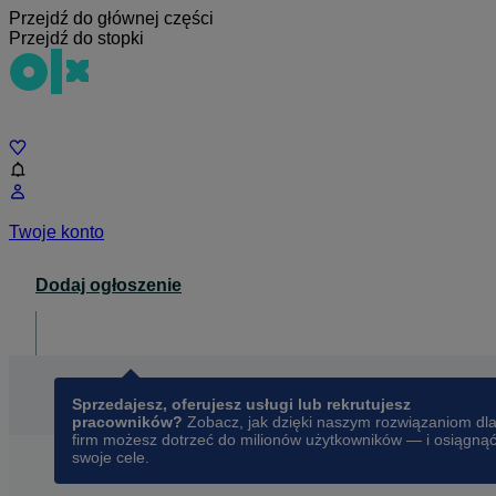
Przejdź do głównej części
Przejdź do stopki
Czat
Twoje konto
Dodaj ogłoszenie
Dla biznesu
opens in a new tab
Sprzedajesz, oferujesz usługi lub rekrutujesz
pracowników?
Zobacz, jak dzięki naszym rozwiązaniom dl
firm możesz dotrzeć do milionów użytkowników — i osiągną
swoje cele.