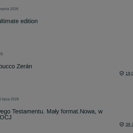
ierpnia 2026
timate edition
26
abucco Zerán
19,
6 lipca 2026
ego Testamentu. Mały format.Nowa, w
MOCJ
39,