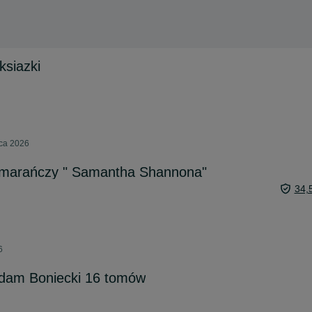
siazki
pca 2026
omarańczy " Samantha Shannona"
34,
6
Adam Boniecki 16 tomów