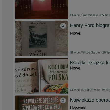
Gliwice, Śródmieście - 05 sie
Henry Ford biograf
Nowe
Gliwice, Wilcze Gardło - 29 li
Książki -książka 
Nowe
Gliwice, Szobiszowice - 05 si
Największe operac
Używane