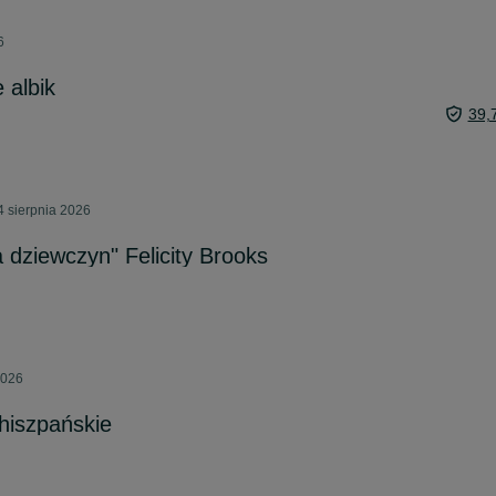
6
 albik
39,
4 sierpnia 2026
 dziewczyn" Felicity Brooks
2026
hiszpańskie