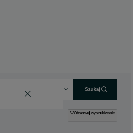
Odległość
+0 km
Szukaj
Obserwuj wyszukiwanie