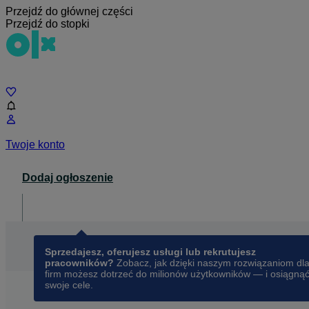
Przejdź do głównej części
Przejdź do stopki
Czat
Twoje konto
Dodaj ogłoszenie
Dla biznesu
opens in a new tab
Sprzedajesz, oferujesz usługi lub rekrutujesz
pracowników?
Zobacz, jak dzięki naszym rozwiązaniom dl
firm możesz dotrzeć do milionów użytkowników — i osiągną
swoje cele.