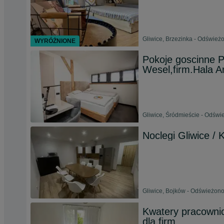
Gliwice, Brzezinka - Odśwież
WYRÓŻNIONE
Pokoje goscinne P
Wesel,firm.Hala A
Gliwice, Śródmieście - Odświe
Noclegi Gliwice / 
Gliwice, Bojków - Odświeżono 
Kwatery pracownic
dla firm