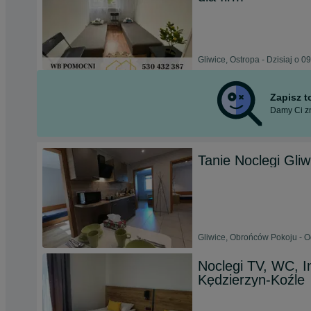
Gliwice, Ostropa - Dzisiaj o 0
Zapisz 
Damy Ci zn
Tanie Noclegi G
Gliwice, Obrońców Pokoju - O
Noclegi TV, WC, In
Kędzierzyn-Koźle