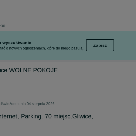
9:30
to wyszukiwanie
Zapisz
ać o nowych ogłoszeniach, które do niego pasują.
liwice WOLNE POKOJE
dświeżono dnia 04 sierpnia 2026
ternet, Parking. 70 miejsc.Gliwice,