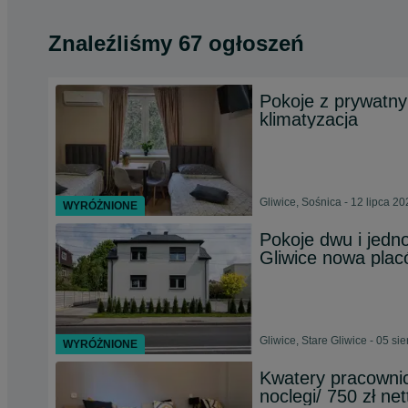
Znaleźliśmy 67 ogłoszeń
Pokoje z prywatny
klimatyzacja
Gliwice, Sośnica - 12 lipca 2
WYRÓŻNIONE
Pokoje dwu i jedn
Gliwice nowa plac
Gliwice, Stare Gliwice - 05 si
WYRÓŻNIONE
Kwatery pracownic
noclegi/ 750 zł net