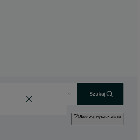
Odległość
+0 km
Szukaj
Obserwuj wyszukiwanie