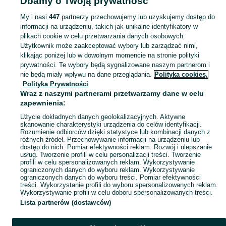
Dbamy o Twoją prywatność
albumy - Śląskie
Poradniki i albumy - Tarnowskie Góry
My i nasi
447
partnerzy przechowujemy lub uzyskujemy dostęp do
informacji na urządzeniu, takich jak unikalne identyfikatory w
KATEGORIA
plikach cookie w celu przetwarzania danych osobowych.
Użytkownik może zaakceptować wybory lub zarządzać nimi,
Zobacz Więc
Sprzedaż poradników i albumów Tarnowskie Góry ▶️ kulinaria, sztuka, fotografia i inne ✅ Nowe i używane w super cenach ✌ Kupuj i sprzedawaj na OLX.pl!
klikając poniżej lub w dowolnym momencie na stronie polityki
prywatności. Te wybory będą sygnalizowane naszym partnerom i
nie będą miały wpływu na dane przeglądania.
Polityka cookies,
Mapa kategorii
Polityka Prywatności
Mapa miejscowości
Wraz z naszymi partnerami przetwarzamy dane w celu
zapewnienia:
Mapa ministron
Użycie dokładnych danych geolokalizacyjnych. Aktywne
Popularne wyszukiwania
skanowanie charakterystyki urządzenia do celów identyfikacji.
Rozumienie odbiorców dzięki statystyce lub kombinacji danych z
różnych źródeł. Przechowywanie informacji na urządzeniu lub
dostęp do nich. Pomiar efektywności reklam. Rozwój i ulepszanie
usług. Tworzenie profili w celu personalizacji treści. Tworzenie
profili w celu spersonalizowanych reklam. Wykorzystywanie
ograniczonych danych do wyboru reklam. Wykorzystywanie
ograniczonych danych do wyboru treści. Pomiar efektywności
treści. Wykorzystanie profili do wyboru spersonalizowanych reklam.
Wykorzystywanie profili w celu doboru spersonalizowanych treści.
Lista partnerów (dostawców)