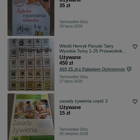
35 zł
Tarnowskie Góry
29 lipca 2026
Witold Henryk Paryski Tatry
Dostawa gratis
Wysokie Tomy 1-25 Przewodnik
taternicki
Używane
450 zł
469,25 zł z Pakietem Ochronnym
Tarnowskie Góry
27 lipca 2026
zasady żywienia część 2
Używane
15 zł
Tarnowskie Góry
05 sierpnia 2026