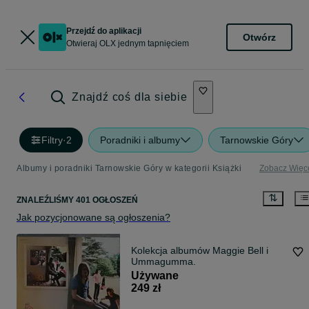
Przejdź do aplikacji
Otwórz
Otwieraj OLX jednym tapnięciem
Znajdź coś dla siebie
Filtry
·
2
Poradniki i albumy
Tarnowskie Góry
Albumy i poradniki Tarnowskie Góry w kategorii Książki
Zobacz Więc
ZNALEŹLIŚMY 401 OGŁOSZEŃ
Jak pozycjonowane są ogłoszenia?
Kolekcja albumów Maggie Bell i
Ummagumma.
Używane
249 zł