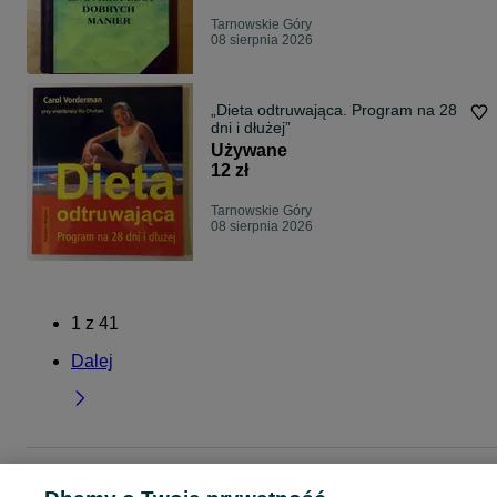
Tarnowskie Góry
08 sierpnia 2026
„Dieta odtruwająca. Program na 28
dni i dłużej”
Używane
12 zł
Tarnowskie Góry
08 sierpnia 2026
1
z
41
Dalej
Strona główna
Muzyka i Edukacja
Książki
Poradniki i albumy
Poradniki i