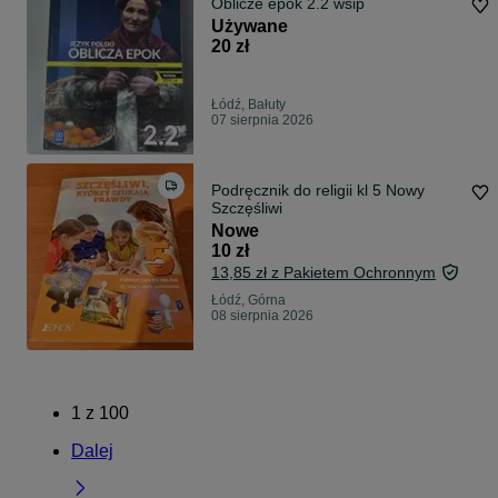
Oblicze epok 2.2 wsip
Używane
20 zł
Łódź, Bałuty
07 sierpnia 2026
Podręcznik do religii kl 5 Nowy
Szczęśliwi
Nowe
10 zł
13,85 zł z Pakietem Ochronnym
Łódź, Górna
08 sierpnia 2026
1
z
100
Dalej