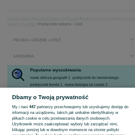
Strona główna
Muzyka i Edukacja
Książki
Podręczniki szkolne
Podręcznik
szkolne - Łódzkie
Podręczniki szkolne - Łódź
POLSKA » ŁÓDZKIE » ŁÓDŹ
KATEGORIA
Popularne wyszukiwania
nowe oblicza geografii 1
podręcznik do niemieckiego
podręcznik trends 1
nowa biologia na czasie 2
przeszłość i dziś 1
krok w biznes i zarządzanie 1
Dbamy o Twoją prywatność
krok w biznes i zarządzanie 1 i 2
My i nasi
447
partnerzy przechowujemy lub uzyskujemy dostęp do
informacji na urządzeniu, takich jak unikalne identyfikatory w
Zobacz Więc
Sprzedaż podręczników do szkoły Łódź ▶️ matematyka, polski, historia i inne ✅ Nowe i używane w super cenach ✌ Kupuj i sprzedawaj na OLX.pl!
plikach cookie w celu przetwarzania danych osobowych.
Użytkownik może zaakceptować wybory lub zarządzać nimi,
klikając poniżej lub w dowolnym momencie na stronie polityki
Mapa kategorii