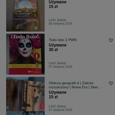
Używane
15 zł
Łódź, Bałuty
08 sierpnia 2026
Todo listo 1 PWN
Używane
30 zł
Łódź, Bałuty
07 sierpnia 2026
Oblicza geografii 4 | Zakres
rozszerzony | Nowa Era | Stan
dobry
Używane
15 zł
Łódź, Bałuty
07 sierpnia 2026