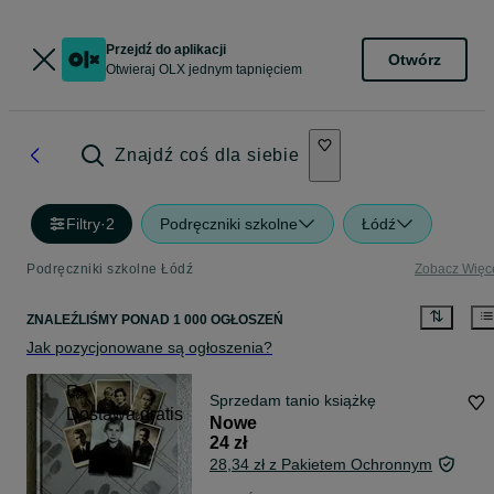
Przejdź do aplikacji
Otwórz
Otwieraj OLX jednym tapnięciem
Znajdź coś dla siebie
Filtry
·
2
Podręczniki szkolne
Łódź
Podręczniki szkolne Łódź
Zobacz Więc
ZNALEŹLIŚMY
PONAD
1 000 OGŁOSZEŃ
Jak pozycjonowane są ogłoszenia?
Sprzedam tanio książkę
Dostawa gratis
Nowe
24 zł
28,34 zł z Pakietem Ochronnym