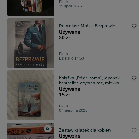
Płock
25 lipca 2026
Remigiusz Mróz - Bezprawie
Używane
30 zł
Płock
Dzisiaj o 14:53
Książka „Pójdę sama”, japoński
bestseller, czytana raz, miękka
oprawa.
Używane
15 zł
Płock
07 sierpnia 2026
Zestaw książek dla kobiety
Używane