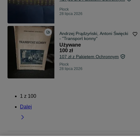
Płock
28 lipca 2026
Andrzej Prądzyński, Antoni Święcki
- "Transport konny"
Używane
100 zł
107 zł z Pakietem Ochronnym
Płock
28 lipca 2026
1
z
100
Dalej
Strona główna
Muzyka i Edukacja
Książki
Literatura
Literatura -