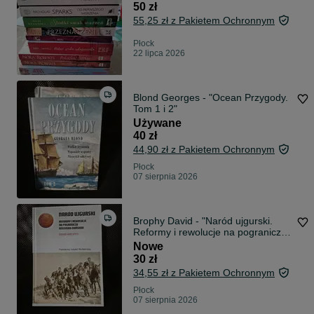
50 zł
55,25 zł z Pakietem Ochronnym
Płock
22 lipca 2026
Blond Georges - "Ocean Przygody.
Tom 1 i 2"
Używane
40 zł
44,90 zł z Pakietem Ochronnym
Płock
07 sierpnia 2026
Brophy David - "Naród ujgurski.
Reformy i rewolucje na pograniczu
rosyjsko-chińskim"
Nowe
30 zł
34,55 zł z Pakietem Ochronnym
Płock
07 sierpnia 2026