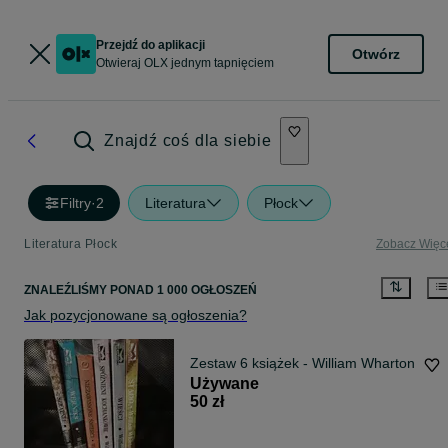
Przejdź do aplikacji
Otwórz
Otwieraj OLX jednym tapnięciem
Znajdź coś dla siebie
Filtry
·
2
Literatura
Płock
Literatura Płock
Zobacz Więc
ZNALEŹLIŚMY
PONAD
1 000 OGŁOSZEŃ
Jak pozycjonowane są ogłoszenia?
Zestaw 6 książek - William Wharton
Używane
50 zł