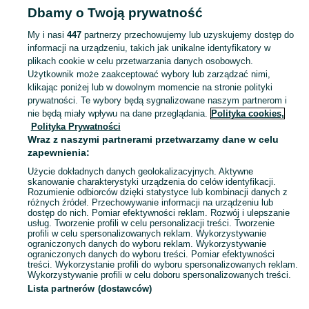
Dbamy o Twoją prywatność
Mazowieckie
Literatura - Płock
My i nasi
447
partnerzy przechowujemy lub uzyskujemy dostęp do
informacji na urządzeniu, takich jak unikalne identyfikatory w
KATEGORIA
plikach cookie w celu przetwarzania danych osobowych.
Użytkownik może zaakceptować wybory lub zarządzać nimi,
Zobacz Więc
Sprzedaż literatury pięknej i faktu Płock ▶️ autorzy polscy i zagraniczni ✅ Nowe i używane w super cenach ✌ Kupuj i sprzedawaj z zyskiem na OLX.pl!
klikając poniżej lub w dowolnym momencie na stronie polityki
prywatności. Te wybory będą sygnalizowane naszym partnerom i
nie będą miały wpływu na dane przeglądania.
Polityka cookies,
Mapa kategorii
Polityka Prywatności
Mapa miejscowości
Wraz z naszymi partnerami przetwarzamy dane w celu
zapewnienia:
Mapa ministron
Użycie dokładnych danych geolokalizacyjnych. Aktywne
Popularne wyszukiwania
skanowanie charakterystyki urządzenia do celów identyfikacji.
Rozumienie odbiorców dzięki statystyce lub kombinacji danych z
różnych źródeł. Przechowywanie informacji na urządzeniu lub
dostęp do nich. Pomiar efektywności reklam. Rozwój i ulepszanie
usług. Tworzenie profili w celu personalizacji treści. Tworzenie
profili w celu spersonalizowanych reklam. Wykorzystywanie
ograniczonych danych do wyboru reklam. Wykorzystywanie
ograniczonych danych do wyboru treści. Pomiar efektywności
treści. Wykorzystanie profili do wyboru spersonalizowanych reklam.
Wykorzystywanie profili w celu doboru spersonalizowanych treści.
Lista partnerów (dostawców)