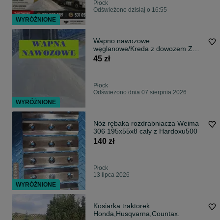
Płock
Odświeżono dzisiaj o 16:55
WYRÓŻNIONE
Wapno nawozowe
węglanowe/Kreda z dowozem Z
Atestem!
45 zł
Płock
Odświeżono dnia 07 sierpnia 2026
WYRÓŻNIONE
Nóż rębaka rozdrabniacza Weima
306 195x55x8 cały z Hardoxu500
140 zł
Płock
13 lipca 2026
WYRÓŻNIONE
Kosiarka traktorek
Honda,Husqvarna,Countax.