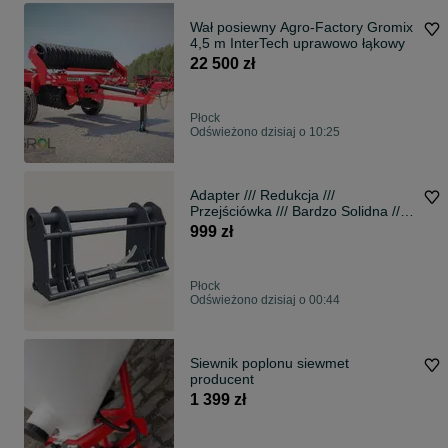
Wał posiewny Agro-Factory Gromix
4,5 m InterTech uprawowo łąkowy
22 500 zł
Płock
Odświeżono dzisiaj o 10:25
Adapter /// Redukcja ///
Przejściówka /// Bardzo Solidna ///
Duży Udźwig /// STAL
999 zł
WZMACNIANA /// EURO-RAMKA ///
Karetka /!* Paleciak **
PRODUCENT !!!
Płock
Odświeżono dzisiaj o 00:44
Siewnik poplonu siewmet
producent
1 399 zł