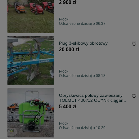
2 900 zł
Płock
Odświeżono dzisiaj o 06:37
Pług 3-skibowy obrotowy
20 000 zł
Płock
Odświeżono dzisiaj o 08:18
Opryskiwacz polowy zawieszany
TOLMET 400l/12 OCYNK ciągany
do 1000l
5 400 zł
Płock
Odświeżono dzisiaj o 10:29