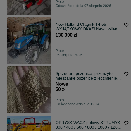
Płock
Odświeżono dnia 07 sierpnia 2026
New Holland CIągnik T4.55
WYJĄTKOWY OKAZ! New Holland
T4.55 | Tylko 1286 mth | 1.
130 000 zł
Właściciel |
Płock
06 sierpnia 2026
Sprzedam pszenicę, przenżyto,
mieszankę pszenicę z jęczmieniem
z 2026roku
Nowe
50 zł
Płock
Odświeżono dzisiaj o 12:14
OPRYSKIWACZ polowy STRUMYK
300 / 400 / 600 / 800 / 1000 / 1200