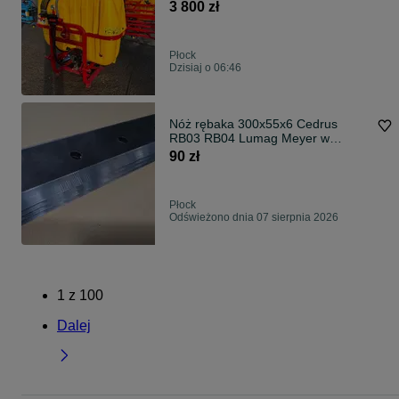
HEKTOR
3 800 zł
Płock
Dzisiaj o 06:46
Nóż rębaka 300x55x6 Cedrus
RB03 RB04 Lumag Meyer w
całości z Hardox500
90 zł
Płock
Odświeżono dnia 07 sierpnia 2026
1
z
100
Dalej