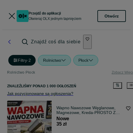
Przejdź do aplikacji
Otwórz
Otwieraj OLX jednym tapnięciem
Znajdź coś dla siebie
Filtry
·
2
Rolnictwo
Płock
Rolnictwo Płock
Zobacz Więc
ZNALEŹLIŚMY
PONAD
1 000 OGŁOSZEŃ
Jak pozycjonowane są ogłoszenia?
Wapno Nawozowe Węglanowe,
Magnezowe, Kreda-PROSTO Z
KOPALNI !! SUCHE!! TRANSPORT!
Nowe
35 zł