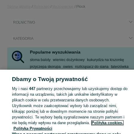
Strona główna
Rolnictwo
Mazowieckie
Płock
ROLNICTWO
KATEGORIA
Popularne wyszukiwania
słoma baloty
wieniec dożynkowy
kukurydza na kiszonkę
przyczepa skorupa
owies
roztrząsacz do siana
talerzówka
ogórki gruntowe
Dbamy o Twoją prywatność
Zobacz Więcej
My i nasi
447
partnerzy przechowujemy lub uzyskujemy dostęp do
informacji na urządzeniu, takich jak unikalne identyfikatory w
Zobacz Więc
Sprzedaż artykułów rolniczych Płock ▶️ maszyny rolnicze, produkty rolne i inne ✅ Nowe i używane w dobrych cenach ✌ Znajdź oferty na OLX.pl!
plikach cookie w celu przetwarzania danych osobowych.
Użytkownik może zaakceptować wybory lub zarządzać nimi,
klikając poniżej lub w dowolnym momencie na stronie polityki
Mapa kategorii
prywatności. Te wybory będą sygnalizowane naszym partnerom i
Mapa miejscowości
nie będą miały wpływu na dane przeglądania.
Polityka cookies,
Polityka Prywatności
Mapa ministron