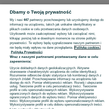
POLSKA » DOLNOŚLĄSKIE » JELENIA GÓRA
Dbamy o Twoją prywatność
My i nasi
447
partnerzy przechowujemy lub uzyskujemy dostęp do
KATEGORIA
informacji na urządzeniu, takich jak unikalne identyfikatory w
plikach cookie w celu przetwarzania danych osobowych.
Użytkownik może zaakceptować wybory lub zarządzać nimi,
Zobacz Więc
Sprzedaż literatury pięknej i faktu Jelenia Góra ▶️ autorzy polscy i zagraniczni ✅ Nowe i używane w super cenach ✌ Kupuj i sprzedawaj z zyskiem na OLX.pl!
klikając poniżej lub w dowolnym momencie na stronie polityki
prywatności. Te wybory będą sygnalizowane naszym partnerom i
nie będą miały wpływu na dane przeglądania.
Polityka cookies,
Mapa kategorii
Polityka Prywatności
Mapa miejscowości
Wraz z naszymi partnerami przetwarzamy dane w celu
zapewnienia:
Mapa ministron
Użycie dokładnych danych geolokalizacyjnych. Aktywne
Popularne wyszukiwania
skanowanie charakterystyki urządzenia do celów identyfikacji.
Rozumienie odbiorców dzięki statystyce lub kombinacji danych z
różnych źródeł. Przechowywanie informacji na urządzeniu lub
dostęp do nich. Pomiar efektywności reklam. Rozwój i ulepszanie
usług. Tworzenie profili w celu personalizacji treści. Tworzenie
profili w celu spersonalizowanych reklam. Wykorzystywanie
ograniczonych danych do wyboru reklam. Wykorzystywanie
ograniczonych danych do wyboru treści. Pomiar efektywności
treści. Wykorzystanie profili do wyboru spersonalizowanych reklam.
Wykorzystywanie profili w celu doboru spersonalizowanych treści.