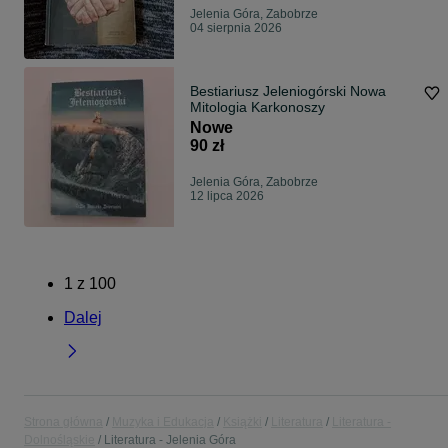
Jelenia Góra, Zabobrze
04 sierpnia 2026
Bestiariusz Jeleniogórski Nowa
Mitologia Karkonoszy
Nowe
90 zł
Jelenia Góra, Zabobrze
12 lipca 2026
1
z
100
Dalej
Strona główna
Muzyka i Edukacja
Książki
Literatura
Literatura -
Dolnośląskie
Literatura - Jelenia Góra