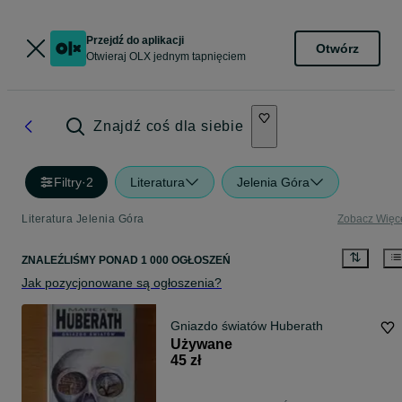
Przejdź do aplikacji
Otwórz
Otwieraj OLX jednym tapnięciem
Znajdź coś dla siebie
Filtry
·
2
Literatura
Jelenia Góra
Literatura Jelenia Góra
Zobacz Więc
ZNALEŹLIŚMY
PONAD
1 000 OGŁOSZEŃ
Jak pozycjonowane są ogłoszenia?
Gniazdo światów Huberath
Używane
45 zł