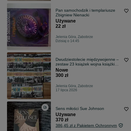
Pan samochodzik i templariusze
Zbigniew Nienacki
Używane
22 zł
Jelenia Góra, Zabobrze
Dzisiaj o 14:45
Dwudziestolecie międzywojenne –
zestaw 23 książek wojna książki
wojenne o wojnie kolekcja
Nowe
300 zł
Jelenia Góra, Zabobrze
17 lipca 2026
Sens miłości Sue Johnson
Używane
370 zł
386,45 zł z Pakietem Ochronnym