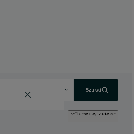
Odległość
+0 km
Szukaj
Obserwuj wyszukiwanie