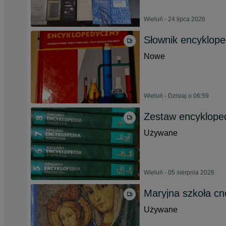
Wieluń - 24 lipca 2026
Słownik encyklo
Nowe
Wieluń - Dzisiaj o 06:59
Zestaw encykloped
Używane
Wieluń - 05 sierpnia 2026
Maryjna szkoła cn
Używane