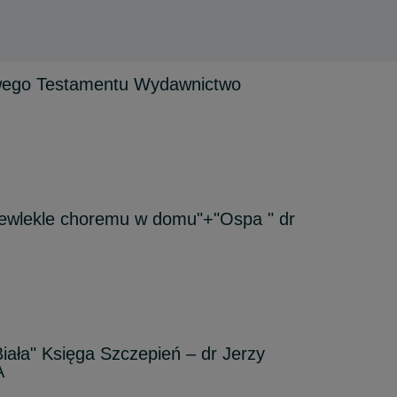
wego Testamentu Wydawnictwo
ewlekle choremu w domu"+"Ospa " dr
ała" Księga Szczepień – dr Jerzy
A