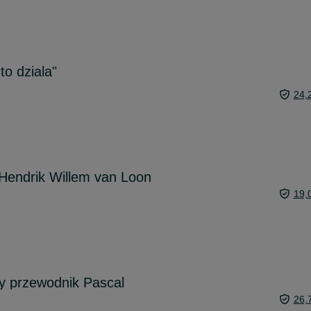
 to dziala"
24,
- Hendrik Willem van Loon
19,
ny przewodnik Pascal
26,