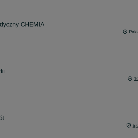
pedyczny CHEMIA
Paki
ii
1
ót
5,