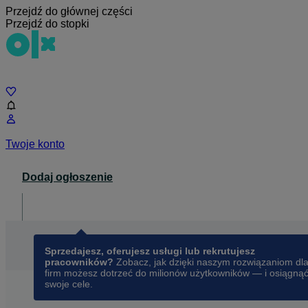
Przejdź do głównej części
Przejdź do stopki
Czat
Twoje konto
Dodaj ogłoszenie
Dla biznesu
opens in a new tab
Sprzedajesz, oferujesz usługi lub rekrutujesz
pracowników?
Zobacz, jak dzięki naszym rozwiązaniom dl
firm możesz dotrzeć do milionów użytkowników — i osiągną
swoje cele.