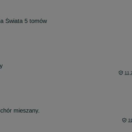
ria Świata 5 tomów
y
11,
 chór mieszany.
3