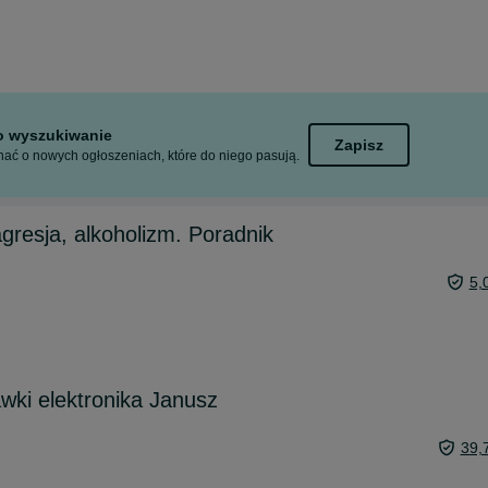
to wyszukiwanie
Zapisz
ać o nowych ogłoszeniach, które do niego pasują.
agresja, alkoholizm. Poradnik
5,
ki elektronika Janusz
39,