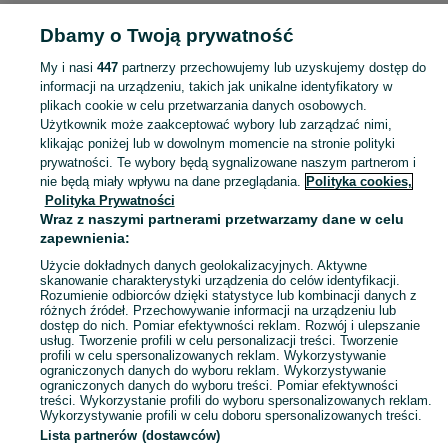
Strona główna
Muzyka i Edukacja
Książki
Książki naukowe
Książki
Dbamy o Twoją prywatność
naukowe - Łódzkie
Książki naukowe - Tomaszów Mazowiecki
My i nasi
447
partnerzy przechowujemy lub uzyskujemy dostęp do
KATEGORIA
informacji na urządzeniu, takich jak unikalne identyfikatory w
plikach cookie w celu przetwarzania danych osobowych.
Użytkownik może zaakceptować wybory lub zarządzać nimi,
Zobacz Więc
Sprzedaż książek naukowych Tomaszów Mazowiecki ▶️ medycyna, prawo, psychologia, historia i inne ✅ Nowe i używane w super cenach ✌ Kupuj i sprzedawaj na OLX.pl!
klikając poniżej lub w dowolnym momencie na stronie polityki
prywatności. Te wybory będą sygnalizowane naszym partnerom i
nie będą miały wpływu na dane przeglądania.
Polityka cookies,
Mapa kategorii
Polityka Prywatności
Mapa miejscowości
Wraz z naszymi partnerami przetwarzamy dane w celu
zapewnienia:
Mapa ministron
Użycie dokładnych danych geolokalizacyjnych. Aktywne
Popularne wyszukiwania
skanowanie charakterystyki urządzenia do celów identyfikacji.
Rozumienie odbiorców dzięki statystyce lub kombinacji danych z
różnych źródeł. Przechowywanie informacji na urządzeniu lub
dostęp do nich. Pomiar efektywności reklam. Rozwój i ulepszanie
usług. Tworzenie profili w celu personalizacji treści. Tworzenie
profili w celu spersonalizowanych reklam. Wykorzystywanie
ograniczonych danych do wyboru reklam. Wykorzystywanie
ograniczonych danych do wyboru treści. Pomiar efektywności
treści. Wykorzystanie profili do wyboru spersonalizowanych reklam.
Wykorzystywanie profili w celu doboru spersonalizowanych treści.
Lista partnerów (dostawców)