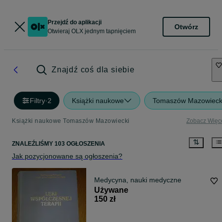
Przejdź do aplikacji
Otwórz
Otwieraj OLX jednym tapnięciem
Znajdź coś dla siebie
Filtry
·
2
Książki naukowe
Tomaszów Mazowieck
Książki naukowe Tomaszów Mazowiecki
Zobacz Więc
ZNALEŹLIŚMY 103 OGŁOSZENIA
Jak pozycjonowane są ogłoszenia?
Medycyna, nauki medyczne
Używane
150 zł