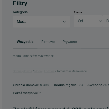
Filtry
Kategoria
Cena
Moda
Wszystkie
Firmowe
Prywatne
Moda Tomaszów Mazowiecki
Strona główna
Moda
Łódzkie
Tomaszów Mazowiecki
Ubrania damskie
4 398
Ubrania męskie
687
Akcesoria
36
Pokaż wszystkie