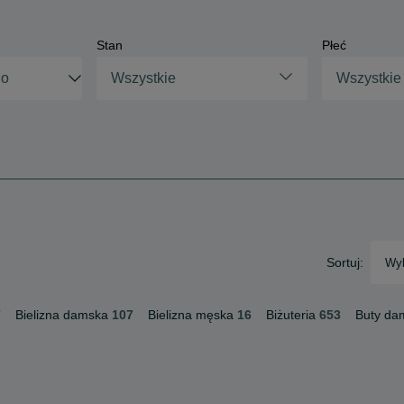
Stan
Płeć
Wszystkie
Wszystkie
Sortuj:
Wyb
7
Bielizna damska
107
Bielizna męska
16
Biżuteria
653
Buty da