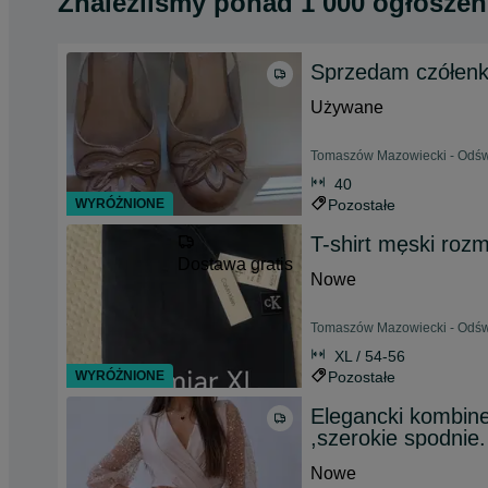
Znaleźliśmy
ponad
1 000 ogłoszeń
Sprzedam czółenka
Używane
Tomaszów Mazowiecki - Odświ
40
WYRÓŻNIONE
Pozostałe
T-shirt męski rozm
Dostawa gratis
Nowe
Tomaszów Mazowiecki - Odświ
XL / 54-56
WYRÓŻNIONE
Pozostałe
Elegancki kombin
,szerokie spodnie
Nowe