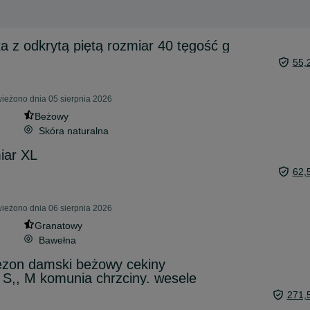
 z odkrytą piętą rozmiar 40 tęgość g
55,
eżono dnia 05 sierpnia 2026
Beżowy
Skóra naturalna
iar XL
62,
eżono dnia 06 sierpnia 2026
Granatowy
Bawełna
ezon damski beżowy cekiny
. S,, M komunia chrzciny. wesele
271,