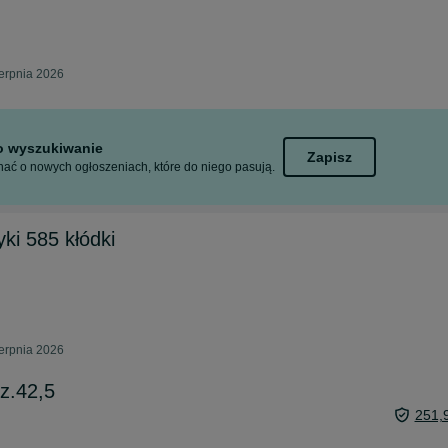
erpnia 2026
to wyszukiwanie
Zapisz
ać o nowych ogłoszeniach, które do niego pasują.
yki 585 kłódki
erpnia 2026
oz.42,5
251,