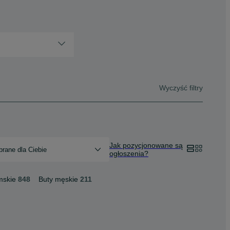
Wyczyść filtry
Jak pozycjonowane są
rane dla Ciebie
ogłoszenia?
mskie
848
Buty męskie
211