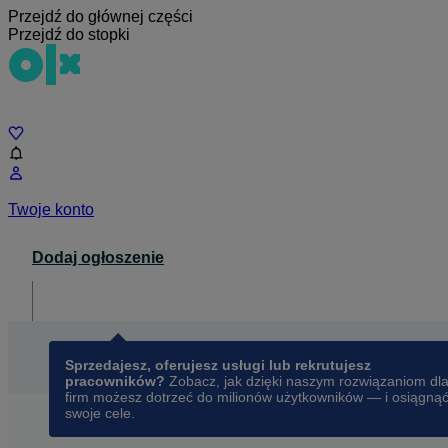
Przejdź do głównej części
Przejdź do stopki
Czat
Twoje konto
Dodaj ogłoszenie
Dla biznesu
opens in a new tab
Sprzedajesz, oferujesz usługi lub rekrutujesz
pracowników?
Zobacz, jak dzięki naszym rozwiązaniom dl
firm możesz dotrzeć do milionów użytkowników — i osiągną
swoje cele.