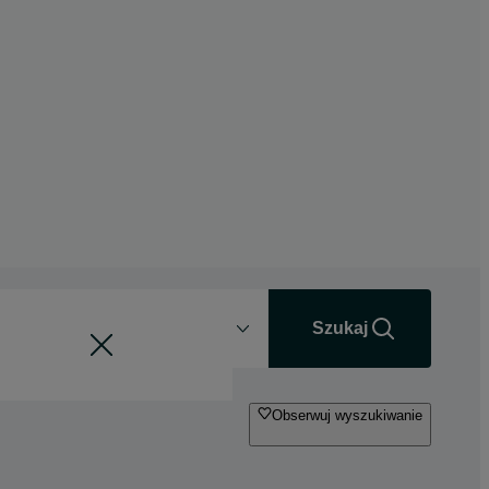
Odległość
+0 km
Szukaj
Obserwuj wyszukiwanie