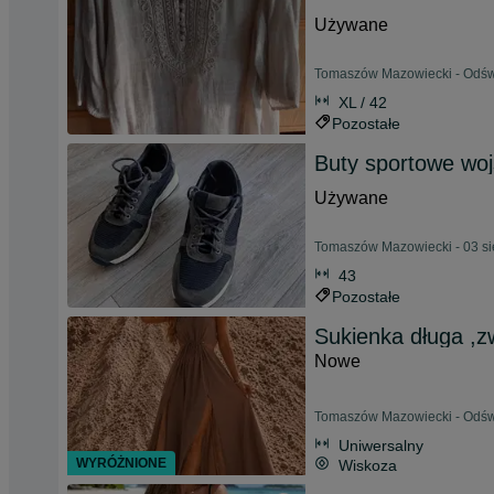
Używane
Tomaszów Mazowiecki - Odświ
XL / 42
Pozostałe
Buty sportowe woj
Używane
Tomaszów Mazowiecki - 03 si
43
Pozostałe
Sukienka długa ,z
Nowe
Tomaszów Mazowiecki - Odświ
Uniwersalny
WYRÓŻNIONE
Wiskoza