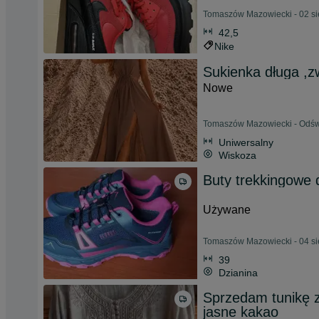
Tomaszów Mazowiecki - 02 si
42,5
Nike
Sukienka długa ,z
Nowe
Tomaszów Mazowiecki - Odświ
Uniwersalny
Wiskoza
Buty trekkingowe 
Używane
Tomaszów Mazowiecki - 04 si
39
Dzianina
Sprzedam tunikę z
jasne kakao