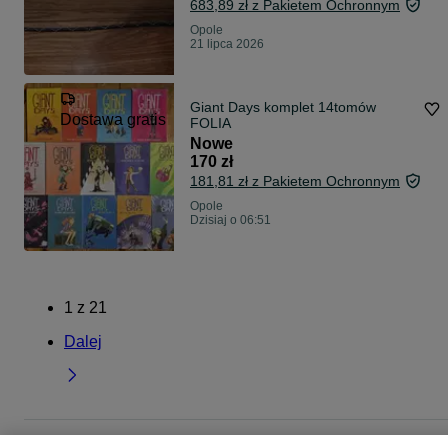
683,89 zł z Pakietem Ochronnym
Opole
21 lipca 2026
Giant Days komplet 14tomów
Dostawa gratis
FOLIA
Nowe
170 zł
181,81 zł z Pakietem Ochronnym
Opole
Dzisiaj o 06:51
1
z
21
Dalej
Strona główna
Muzyka i Edukacja
Książki
Komiksy
Komiksy - Opolskie