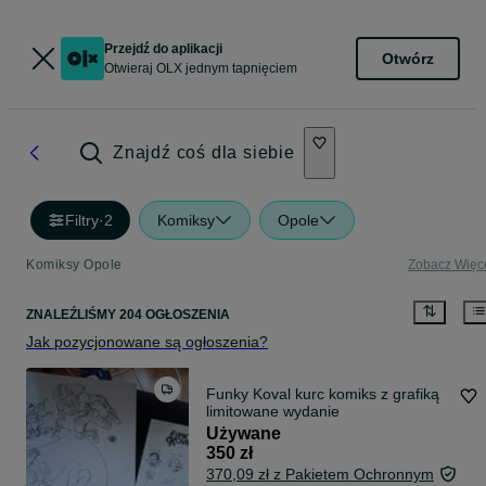
Przejdź do aplikacji
Otwórz
Otwieraj OLX jednym tapnięciem
Znajdź coś dla siebie
Filtry
·
2
Komiksy
Opole
Komiksy Opole
Zobacz Więc
ZNALEŹLIŚMY 204 OGŁOSZENIA
Jak pozycjonowane są ogłoszenia?
Funky Koval kurc komiks z grafiką
limitowane wydanie
Używane
350 zł
370,09 zł z Pakietem Ochronnym