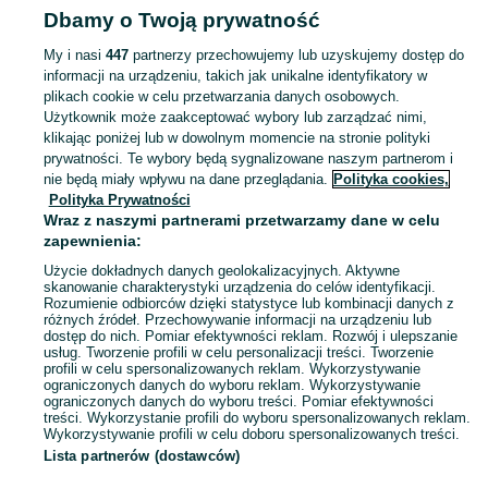
Dbamy o Twoją prywatność
Komiksy - Opole
My i nasi
447
partnerzy przechowujemy lub uzyskujemy dostęp do
informacji na urządzeniu, takich jak unikalne identyfikatory w
KATEGORIA
plikach cookie w celu przetwarzania danych osobowych.
Użytkownik może zaakceptować wybory lub zarządzać nimi,
Zobacz Więc
Sprzedaż komiksów Opole ▶️ powieści graficzne, manga, antologie, komiksy dla dzieci ✅ Nowe i używane w super cenach ✌ Kupuj i sprzedawaj na OLX.pl!
klikając poniżej lub w dowolnym momencie na stronie polityki
prywatności. Te wybory będą sygnalizowane naszym partnerom i
nie będą miały wpływu na dane przeglądania.
Polityka cookies,
Mapa kategorii
Polityka Prywatności
Mapa miejscowości
Wraz z naszymi partnerami przetwarzamy dane w celu
zapewnienia:
Mapa ministron
Użycie dokładnych danych geolokalizacyjnych. Aktywne
Popularne wyszukiwania
skanowanie charakterystyki urządzenia do celów identyfikacji.
Rozumienie odbiorców dzięki statystyce lub kombinacji danych z
różnych źródeł. Przechowywanie informacji na urządzeniu lub
dostęp do nich. Pomiar efektywności reklam. Rozwój i ulepszanie
usług. Tworzenie profili w celu personalizacji treści. Tworzenie
profili w celu spersonalizowanych reklam. Wykorzystywanie
ograniczonych danych do wyboru reklam. Wykorzystywanie
ograniczonych danych do wyboru treści. Pomiar efektywności
treści. Wykorzystanie profili do wyboru spersonalizowanych reklam.
Wykorzystywanie profili w celu doboru spersonalizowanych treści.
Lista partnerów (dostawców)