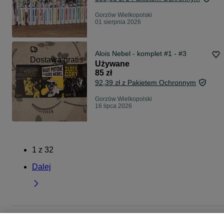
Gorzów Wielkopolski
01 sierpnia 2026
Alois Nebel - komplet #1 - #3
Dostawa gratis
Używane
85 zł
92,39 zł z Pakietem Ochronnym
Gorzów Wielkopolski
16 lipca 2026
1
z
32
Dalej
Strona główna
Muzyka i Edukacja
Książki
Komiksy
Komiksy - Lubuskie