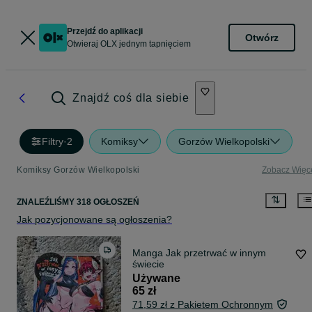
Przejdź do aplikacji
Otwórz
Otwieraj OLX jednym tapnięciem
Znajdź coś dla siebie
Filtry
·
2
Komiksy
Gorzów Wielkopolski
Komiksy Gorzów Wielkopolski
Zobacz Więc
ZNALEŹLIŚMY 318 OGŁOSZEŃ
Jak pozycjonowane są ogłoszenia?
Manga Jak przetrwać w innym
świecie
Używane
65 zł
71,59 zł z Pakietem Ochronnym