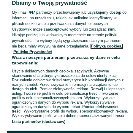
Dbamy o Twoją prywatność
Komiksy - Gorzów Wielkopolski
My i nasi
447
partnerzy przechowujemy lub uzyskujemy dostęp do
informacji na urządzeniu, takich jak unikalne identyfikatory w
KATEGORIA
plikach cookie w celu przetwarzania danych osobowych.
Użytkownik może zaakceptować wybory lub zarządzać nimi,
Zobacz Więc
Sprzedaż komiksów Gorzów Wielkopolski ▶️ powieści graficzne, manga, antologie, komiksy dla dzieci ✅ Nowe i używane w super cenach ✌ Kupuj i sprzedawaj na OLX.pl!
klikając poniżej lub w dowolnym momencie na stronie polityki
prywatności. Te wybory będą sygnalizowane naszym partnerom i
nie będą miały wpływu na dane przeglądania.
Polityka cookies,
Mapa kategorii
Polityka Prywatności
Mapa miejscowości
Wraz z naszymi partnerami przetwarzamy dane w celu
zapewnienia:
Mapa ministron
Użycie dokładnych danych geolokalizacyjnych. Aktywne
Popularne wyszukiwania
skanowanie charakterystyki urządzenia do celów identyfikacji.
Rozumienie odbiorców dzięki statystyce lub kombinacji danych z
różnych źródeł. Przechowywanie informacji na urządzeniu lub
dostęp do nich. Pomiar efektywności reklam. Rozwój i ulepszanie
usług. Tworzenie profili w celu personalizacji treści. Tworzenie
profili w celu spersonalizowanych reklam. Wykorzystywanie
ograniczonych danych do wyboru reklam. Wykorzystywanie
ograniczonych danych do wyboru treści. Pomiar efektywności
treści. Wykorzystanie profili do wyboru spersonalizowanych reklam.
Wykorzystywanie profili w celu doboru spersonalizowanych treści.
Lista partnerów (dostawców)