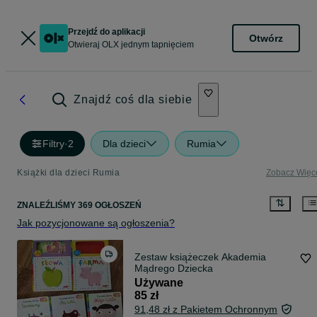
Przejdź do aplikacji
Otwórz
Otwieraj OLX jednym tapnięciem
Znajdź coś dla siebie
Filtry
·
2
Dla dzieci
Rumia
Książki dla dzieci Rumia
Zobacz Więc
ZNALEŹLIŚMY 369 OGŁOSZEŃ
Jak pozycjonowane są ogłoszenia?
Zestaw książeczek Akademia
Mądrego Dziecka
Używane
85 zł
91,48 zł z Pakietem Ochronnym