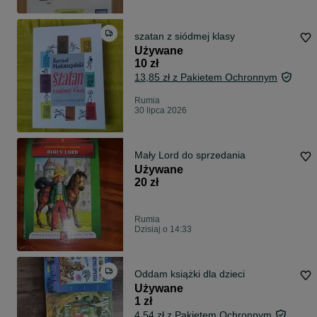
szatan z siódmej klasy
Używane
10 zł
13,85 zł z Pakietem Ochronnym
Rumia
30 lipca 2026
Mały Lord do sprzedania
Używane
20 zł
Rumia
Dzisiaj o 14:33
Oddam książki dla dzieci
Używane
1 zł
4,54 zł z Pakietem Ochronnym