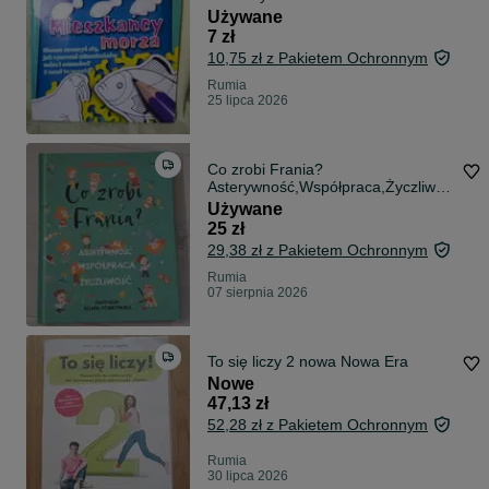
Używane
7 zł
10,75 zł z Pakietem Ochronnym
Rumia
25 lipca 2026
Co zrobi Frania?
Asterywność,Współpraca,Życzliwoś
ć
Używane
25 zł
29,38 zł z Pakietem Ochronnym
Rumia
07 sierpnia 2026
To się liczy 2 nowa Nowa Era
Nowe
47,13 zł
52,28 zł z Pakietem Ochronnym
Rumia
30 lipca 2026