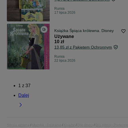
Rumia
17 lipca 2026
Książka Śpiąca królewna. Disney
Używane
10 zł
13,85 zł z Pakietem Ochronnym
Rumia
22 lipca 2026
1
z
37
Dalej
Strona główna
Muzyka i Edukacja
Książki
Dla dzieci
Dla dzieci - Pomorsk