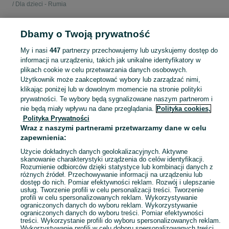
Dla dzieci - Rumia
POLSKA » POMORSKIE » RUMIA
Dbamy o Twoją prywatność
My i nasi
447
partnerzy przechowujemy lub uzyskujemy dostęp do
KATEGORIA
informacji na urządzeniu, takich jak unikalne identyfikatory w
plikach cookie w celu przetwarzania danych osobowych.
Użytkownik może zaakceptować wybory lub zarządzać nimi,
Zobacz Więc
Sprzedaż książek dla dzieci Rumia ▶️ bajki, wierszyki, lektury i inne ✅ Nowe i używane w super cenach ✌ Kupuj i sprzedawaj książki na OLX.pl!
klikając poniżej lub w dowolnym momencie na stronie polityki
prywatności. Te wybory będą sygnalizowane naszym partnerom i
nie będą miały wpływu na dane przeglądania.
Polityka cookies,
Mapa kategorii
Polityka Prywatności
Mapa miejscowości
Wraz z naszymi partnerami przetwarzamy dane w celu
zapewnienia:
Mapa ministron
Popularne wyszukiwania
Użycie dokładnych danych geolokalizacyjnych. Aktywne
skanowanie charakterystyki urządzenia do celów identyfikacji.
Rozumienie odbiorców dzięki statystyce lub kombinacji danych z
różnych źródeł. Przechowywanie informacji na urządzeniu lub
dostęp do nich. Pomiar efektywności reklam. Rozwój i ulepszanie
usług. Tworzenie profili w celu personalizacji treści. Tworzenie
profili w celu spersonalizowanych reklam. Wykorzystywanie
ograniczonych danych do wyboru reklam. Wykorzystywanie
ograniczonych danych do wyboru treści. Pomiar efektywności
treści. Wykorzystanie profili do wyboru spersonalizowanych reklam.
Wykorzystywanie profili w celu doboru spersonalizowanych treści.