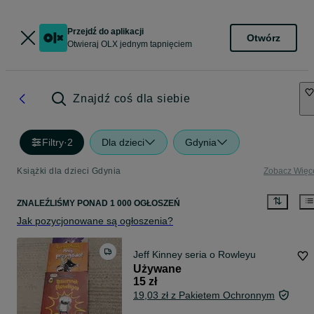
Przejdź do aplikacji
Otwórz
Otwieraj OLX jednym tapnięciem
Znajdź coś dla siebie
Filtry
·
2
Dla dzieci
Gdynia
Książki dla dzieci Gdynia
Zobacz Więc
ZNALEŹLIŚMY
PONAD
1 000 OGŁOSZEŃ
Jak pozycjonowane są ogłoszenia?
Jeff Kinney seria o Rowleyu
Używane
15 zł
19,03 zł z Pakietem Ochronnym