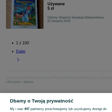
Używane
5 zł
Gdynia, Wzgórze Świętego Maksymiliana
02 sierpnia 2026
1
z
100
Dalej
Strona główna
Muzyka i Edukacja
Książki
Dla dzieci
Dla dzieci - Pomorsk
Dla dzieci - Gdynia
POLSKA » POMORSKIE » GDYNIA
Dbamy o Twoją prywatność
My i nasi
447
partnerzy przechowujemy lub uzyskujemy dostęp do
KATEGORIA