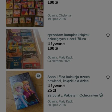
100 zł
Gdynia, Chylonia
19 lipca 2026
sprzedam komplet książek
dziecięcych z serii 'Biuro
detektywistyczne Lassego i Mai"
Używane
100 zł
Gdynia, Mały Kack
04 sierpnia 2026
Anna i Elsa kolekcja trzech
powieści, książki dla dzieci
Używane
25 zł
29,38 zł z Pakietem Ochronnym
Gdynia, Mały Kack
20 lipca 2026