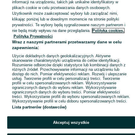
informacji na urządzeniu, takich jak unikalne identyfikatory w
plikach cookie w celu przetwarzania danych osobowych.
Zobacz Więc
Sprzedaż książek dla dzieci Gdynia ▶️ bajki, wierszyki, lektury i inne ✅ Nowe i używane w super cenach ✌ Kupuj i sprzedawaj książki na OLX.pl!
Użytkownik może zaakceptować wybory lub zarządzać nimi,
klikając poniżej lub w dowolnym momencie na stronie polityki
prywatności. Te wybory będą sygnalizowane naszym partnerom i
Mapa kategorii
nie będą miały wpływu na dane przeglądania.
Polityka cookies,
Mapa miejscowości
Polityka Prywatności
Wraz z naszymi partnerami przetwarzamy dane w celu
Mapa ministron
zapewnienia:
Popularne wyszukiwania
Użycie dokładnych danych geolokalizacyjnych. Aktywne
skanowanie charakterystyki urządzenia do celów identyfikacji.
Rozumienie odbiorców dzięki statystyce lub kombinacji danych z
różnych źródeł. Przechowywanie informacji na urządzeniu lub
dostęp do nich. Pomiar efektywności reklam. Rozwój i ulepszanie
usług. Tworzenie profili w celu personalizacji treści. Tworzenie
profili w celu spersonalizowanych reklam. Wykorzystywanie
ograniczonych danych do wyboru reklam. Wykorzystywanie
ograniczonych danych do wyboru treści. Pomiar efektywności
treści. Wykorzystanie profili do wyboru spersonalizowanych reklam.
Wykorzystywanie profili w celu doboru spersonalizowanych treści.
Lista partnerów (dostawców)
Akceptuj wszystkie