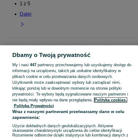
1
z
5
Dalej
Strona główna
Muzyka i Edukacja
Książki
Czasopisma
Czasopisma -
Łódzkie
Czasopisma - Zduńska Wola
Dbamy o Twoją prywatność
My i nasi
447
partnerzy przechowujemy lub uzyskujemy dostęp do
KATEGORIA
informacji na urządzeniu, takich jak unikalne identyfikatory w
plikach cookie w celu przetwarzania danych osobowych.
Użytkownik może zaakceptować wybory lub zarządzać nimi,
Zobacz Więc
Sprzedaż czasopism Zduńska Wola ▶️ gazety, magazyny, wydania kolekcjonerskie ✅ Nowe i używane w atrakcyjnych cenach ✌ Kupuj i sprzedawaj prasę na OLX.pl!
klikając poniżej lub w dowolnym momencie na stronie polityki
prywatności. Te wybory będą sygnalizowane naszym partnerom i
Mapa kategorii
nie będą miały wpływu na dane przeglądania.
Polityka cookies,
Polityka Prywatności
Mapa miejscowości
Wraz z naszymi partnerami przetwarzamy dane w celu
Mapa ministron
zapewnienia:
Popularne wyszukiwania
Użycie dokładnych danych geolokalizacyjnych. Aktywne
skanowanie charakterystyki urządzenia do celów identyfikacji.
Rozumienie odbiorców dzięki statystyce lub kombinacji danych z