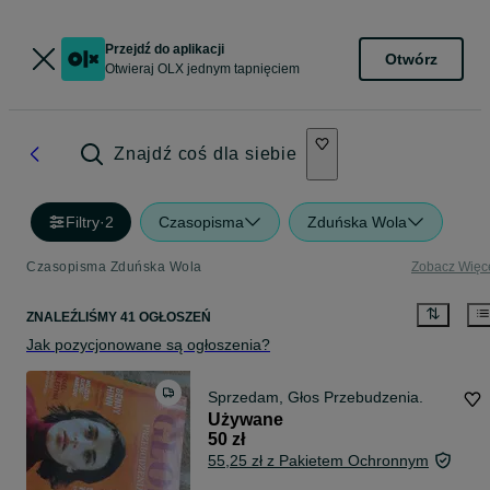
Przejdź do aplikacji
Otwórz
Otwieraj OLX jednym tapnięciem
Znajdź coś dla siebie
Filtry
·
2
Czasopisma
Zduńska Wola
Czasopisma Zduńska Wola
Zobacz Więc
ZNALEŹLIŚMY 41 OGŁOSZEŃ
Jak pozycjonowane są ogłoszenia?
Sprzedam, Głos Przebudzenia.
Używane
50 zł
55,25 zł z Pakietem Ochronnym