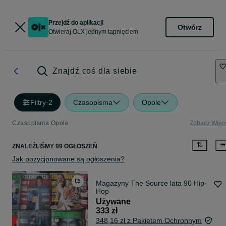
Przejdź do aplikacji
Otwórz
Otwieraj OLX jednym tapnięciem
Znajdź coś dla siebie
Filtry
·
2
Czasopisma
Opole
Czasopisma Opole
Zobacz Więc
ZNALEŹLIŚMY 99 OGŁOSZEŃ
Jak pozycjonowane są ogłoszenia?
Magazyny The Source lata 90 Hip-
Hop
Używane
333 zł
348,16 zł z Pakietem Ochronnym