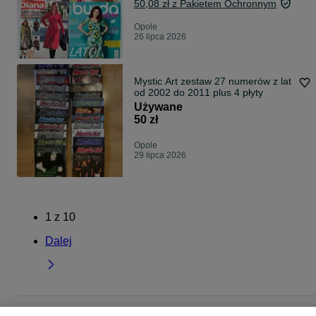
50,08 zł z Pakietem Ochronnym
Opole
26 lipca 2026
Mystic Art zestaw 27 numerów z lat
od 2002 do 2011 plus 4 płyty
Używane
50 zł
Opole
29 lipca 2026
1
z
10
Dalej
Strona główna
Muzyka i Edukacja
Książki
Czasopisma
Czasopisma -