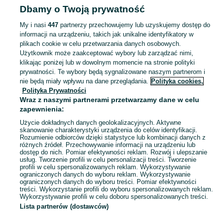
Dbamy o Twoją prywatność
Opolskie
Czasopisma - Opole
My i nasi
447
partnerzy przechowujemy lub uzyskujemy dostęp do
informacji na urządzeniu, takich jak unikalne identyfikatory w
KATEGORIA
plikach cookie w celu przetwarzania danych osobowych.
Użytkownik może zaakceptować wybory lub zarządzać nimi,
Zobacz Więc
Sprzedaż czasopism Opole ▶️ gazety, magazyny, wydania kolekcjonerskie ✅ Nowe i używane w atrakcyjnych cenach ✌ Kupuj i sprzedawaj prasę na OLX.pl!
klikając poniżej lub w dowolnym momencie na stronie polityki
prywatności. Te wybory będą sygnalizowane naszym partnerom i
nie będą miały wpływu na dane przeglądania.
Polityka cookies,
Mapa kategorii
Polityka Prywatności
Mapa miejscowości
Wraz z naszymi partnerami przetwarzamy dane w celu
zapewnienia:
Mapa ministron
Użycie dokładnych danych geolokalizacyjnych. Aktywne
Popularne wyszukiwania
skanowanie charakterystyki urządzenia do celów identyfikacji.
Rozumienie odbiorców dzięki statystyce lub kombinacji danych z
różnych źródeł. Przechowywanie informacji na urządzeniu lub
dostęp do nich. Pomiar efektywności reklam. Rozwój i ulepszanie
usług. Tworzenie profili w celu personalizacji treści. Tworzenie
profili w celu spersonalizowanych reklam. Wykorzystywanie
ograniczonych danych do wyboru reklam. Wykorzystywanie
ograniczonych danych do wyboru treści. Pomiar efektywności
treści. Wykorzystanie profili do wyboru spersonalizowanych reklam.
Wykorzystywanie profili w celu doboru spersonalizowanych treści.
Lista partnerów (dostawców)