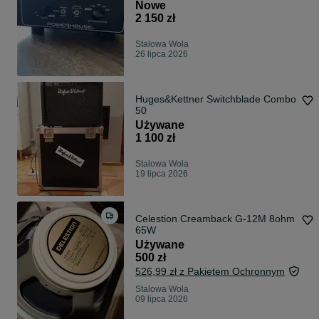
Attenuator 8 ohm
Nowe
2 150 zł
Stalowa Wola
26 lipca 2026
Huges&Kettner Switchblade Combo
50
Używane
1 100 zł
Stalowa Wola
19 lipca 2026
Celestion Creamback G-12M 8ohm
65W
Używane
500 zł
526,99 zł z Pakietem Ochronnym
Stalowa Wola
09 lipca 2026