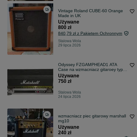
Vintage Roland CUBE-60 Orange
Made in UK
Używane
800 zł
840,79 zł z Pakietem Ochronnym
Stalowa Wola
29 lipca 2026
Odyssey FZGAMPHEAD1 ATA
Case na wzmacniacz gitaroey typu
head
Używane
750 zł
Stalowa Wola
24 lipca 2026
wzmacniacz piec gitarowy marshall
mg10
Używane
240 zł