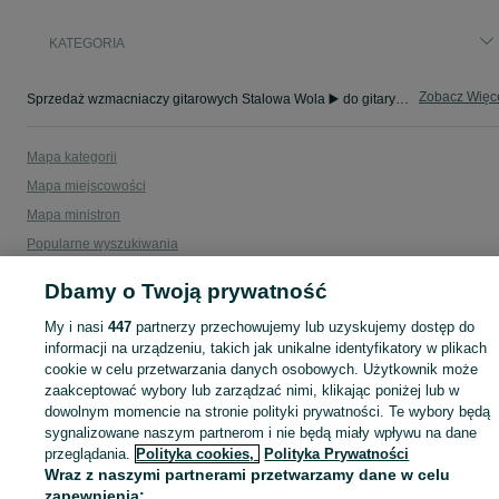
KATEGORIA
Zobacz Więc
Sprzedaż wzmacniaczy gitarowych Stalowa Wola ▶️ do gitary elektrycznej, basowej itp. ✅ Nowe i używane w super cenach ✌ Kupuj i sprzedawaj na OLX.pl!
Mapa kategorii
Mapa miejscowości
Mapa ministron
Popularne wyszukiwania
Dbamy o Twoją prywatność
My i nasi
447
partnerzy przechowujemy lub uzyskujemy dostęp do
informacji na urządzeniu, takich jak unikalne identyfikatory w plikach
cookie w celu przetwarzania danych osobowych. Użytkownik może
zaakceptować wybory lub zarządzać nimi, klikając poniżej lub w
dowolnym momencie na stronie polityki prywatności. Te wybory będą
sygnalizowane naszym partnerom i nie będą miały wpływu na dane
przeglądania.
Polityka cookies,
Polityka Prywatności
Wraz z naszymi partnerami przetwarzamy dane w celu
zapewnienia: