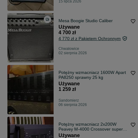
15 lipca 2026
Mesa Boogie Studio Caliber
Używane
4 700 zł
4 770 zł z Pakietem Ochronnym
Chwałowice
02 sierpnia 2026
Potężny wzmacniacz 1600W Apart
PA8250 sprawny 25 kg
Używane
1 259 zł
Sandomierz
06 sierpnia 2026
Potężny wzmacniacz 2x200W
Peavey M-4000 Crossover super
dźwięk Sprawny
Używane