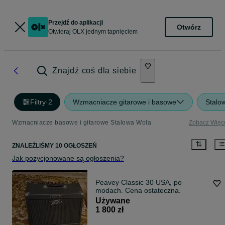
Przejdź do aplikacji
Otwórz
Otwieraj OLX jednym tapnięciem
Znajdź coś dla siebie
Filtry
·
2
Wzmacniacze gitarowe i basowe
Stalo
Wzmacniacze basowe i gitarowe Stalowa Wola
Zobacz Więc
ZNALEŹLIŚMY 10 OGŁOSZEŃ
Jak pozycjonowane są ogłoszenia?
Peavey Classic 30 USA, po
modach. Cena ostateczna.
Używane
1 800 zł