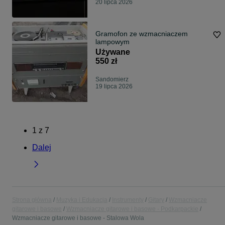
20 lipca 2026
Gramofon ze wzmacniaczem
lampowym
Używane
550 zł
Sandomierz
19 lipca 2026
1
z
7
Dalej
Strona główna
Muzyka i Edukacja
Instrumenty
Gitary
Wzmacniacze
gitarowe i basowe
Wzmacniacze gitarowe i basowe - Podkarpackie
Wzmacniacze gitarowe i basowe - Stalowa Wola