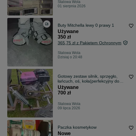
Stalowa Wola
01 sierpnia 2026
Buty Mitchella lewy 0 prawy 1
Używane
350 zł
365,75 zł z Pakietem Ochronnym
Stalowa Wola
Dzisiaj o 20:48
Gotowy zestaw silnik, sprzęgło,
łańcuch, oś, koła(perfekcyjny do
budowy własnego gokarta/buggy)
Używane
700 zł
Stalowa Wola
09 lipca 2026
Paczka kosmetykow
Nowe