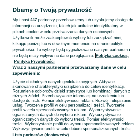
ZDROWIE I URODA
Dbamy o Twoją prywatność
My i nasi
447
partnerzy przechowujemy lub uzyskujemy dostęp do
KATEGORIA
informacji na urządzeniu, takich jak unikalne identyfikatory w
plikach cookie w celu przetwarzania danych osobowych.
Użytkownik może zaakceptować wybory lub zarządzać nimi,
Zobacz Więc
Sprzedaż produktów zdrowia i urody Stalowa Wola ▶️ Kosmetyki, perfumy, sprzęt medyczny ✅ Nowe i używane w najlepszych cenach ☝ Znajdź ogłoszenia na OLX.pl!
klikając poniżej lub w dowolnym momencie na stronie polityki
prywatności. Te wybory będą sygnalizowane naszym partnerom i
nie będą miały wpływu na dane przeglądania.
Polityka cookies,
Mapa kategorii
Polityka Prywatności
Mapa miejscowości
Wraz z naszymi partnerami przetwarzamy dane w celu
zapewnienia:
Mapa ministron
Użycie dokładnych danych geolokalizacyjnych. Aktywne
Popularne wyszukiwania
skanowanie charakterystyki urządzenia do celów identyfikacji.
Rozumienie odbiorców dzięki statystyce lub kombinacji danych z
różnych źródeł. Przechowywanie informacji na urządzeniu lub
dostęp do nich. Pomiar efektywności reklam. Rozwój i ulepszanie
usług. Tworzenie profili w celu personalizacji treści. Tworzenie
profili w celu spersonalizowanych reklam. Wykorzystywanie
ograniczonych danych do wyboru reklam. Wykorzystywanie
ograniczonych danych do wyboru treści. Pomiar efektywności
treści. Wykorzystanie profili do wyboru spersonalizowanych reklam.
Wykorzystywanie profili w celu doboru spersonalizowanych treści.
Lista partnerów (dostawców)