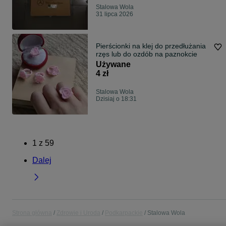
Stalowa Wola
31 lipca 2026
Pierścionki na klej do przedłużania
rzęs lub do ozdób na paznokcie
Używane
4 zł
Stalowa Wola
Dzisiaj o 18:31
1
z
59
Dalej
Strona główna
Zdrowie i Uroda
Podkarpackie
Stalowa Wola