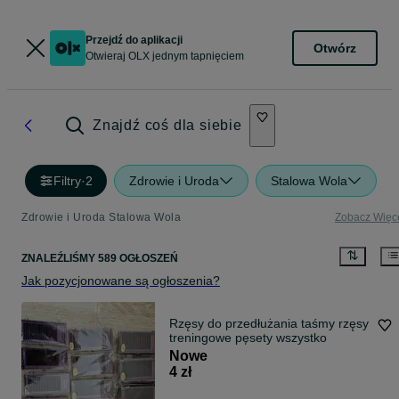
Przejdź do aplikacji
Otwórz
Otwieraj OLX jednym tapnięciem
Znajdź coś dla siebie
Filtry
·
2
Zdrowie i Uroda
Stalowa Wola
Zdrowie i Uroda Stalowa Wola
Zobacz Więc
ZNALEŹLIŚMY 589 OGŁOSZEŃ
Jak pozycjonowane są ogłoszenia?
Rzęsy do przedłużania taśmy rzęsy
treningowe pęsety wszystko
Nowe
4 zł